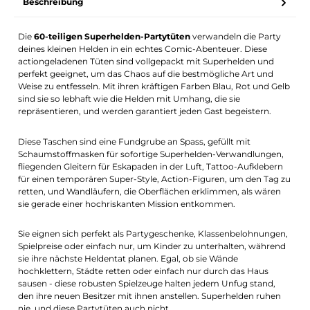
Beschreibung
Die
60-teiligen Superhelden-Partytüten
verwandeln die Party
deines kleinen Helden in ein echtes Comic-Abenteuer. Diese
actiongeladenen Tüten sind vollgepackt mit Superhelden und
perfekt geeignet, um das Chaos auf die bestmögliche Art und
Weise zu entfesseln. Mit ihren kräftigen Farben Blau, Rot und Gelb
sind sie so lebhaft wie die Helden mit Umhang, die sie
repräsentieren, und werden garantiert jeden Gast begeistern.
Diese Taschen sind eine Fundgrube an Spass, gefüllt mit
Schaumstoffmasken für sofortige Superhelden-Verwandlungen,
fliegenden Gleitern für Eskapaden in der Luft, Tattoo-Aufklebern
für einen temporären Super-Style, Action-Figuren, um den Tag zu
retten, und Wandläufern, die Oberflächen erklimmen, als wären
sie gerade einer hochriskanten Mission entkommen.
Sie eignen sich perfekt als Partygeschenke, Klassenbelohnungen,
Spielpreise oder einfach nur, um Kinder zu unterhalten, während
sie ihre nächste Heldentat planen. Egal, ob sie Wände
hochklettern, Städte retten oder einfach nur durch das Haus
sausen - diese robusten Spielzeuge halten jedem Unfug stand,
den ihre neuen Besitzer mit ihnen anstellen. Superhelden ruhen
nie, und diese Partytüten auch nicht.