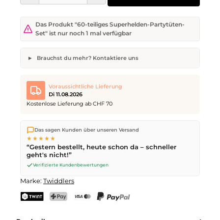
Das Produkt "60-teiliges Superhelden-Partytüten-
Set" ist nur noch 1 mal verfügbar
Brauchst du mehr? Kontaktiere uns
60-teiliges Superhelden-Partytüten-Set
Gewünschte Anzahl
Wunsch-Lieferdatum
Voraussichtliche Lieferung
Di 11.08.2026
Kostenlose Lieferung ab CHF 70
Wir versenden direkt aus unserem Lager in Kriens. Ab
CHF 70
Dein Name
E-Mail-Adresse
Das sagen Kunden über unseren Versand
ist die Lieferung kostenlos. Bestellungen bis
17 Uhr
(Mo–Fr)
★★★★★
werden noch am selben Tag versendet – Zustellung am
“Gestern bestellt, heute schon da – schneller
nächsten Werktag
mit der Schweizerischen Post.
geht's nicht!”
Verifizierte Kundenbewertungen
Anfrage senden
Marke:
Twiddlers
TWINT
PostFinance Pay
Kreditkarte (Visa, Mastercard)
PayPal