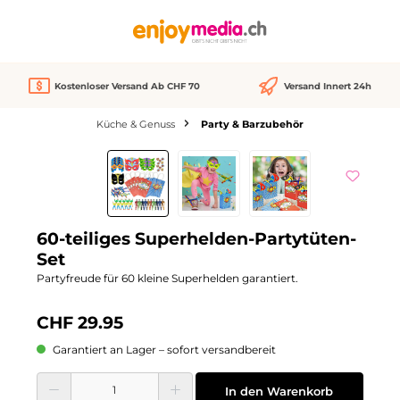
alt springen
Kostenloser Versand Ab CHF 70
Versand Innert 24h
Küche & Genuss
Party & Barzubehör
Bildergalerie überspringen
60-teiliges Superhelden-Partytüten-
Set
Partyfreude für 60 kleine Superhelden garantiert.
CHF 29.95
Garantiert an Lager – sofort versandbereit
Produkt Anzahl: Gib den gewünschten Wert ein oder benutze die Schaltflächen
In den Warenkorb