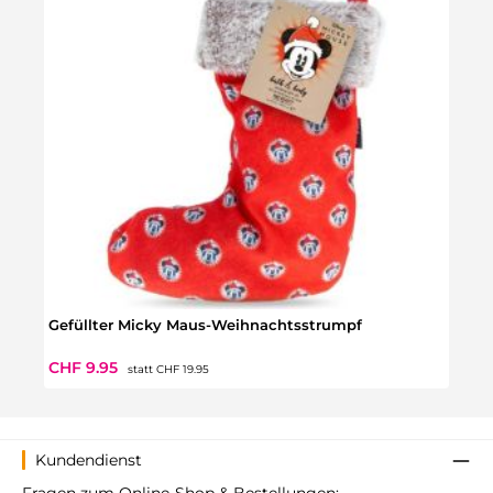
Gefüllter Micky Maus-Weihnachtsstrumpf
Weih
Regulärer Preis:
Verkaufspreis:
Regul
CHF 9.95
CHF 
statt
CHF 19.95
Kundendienst
Fragen zum Online-Shop & Bestellungen: