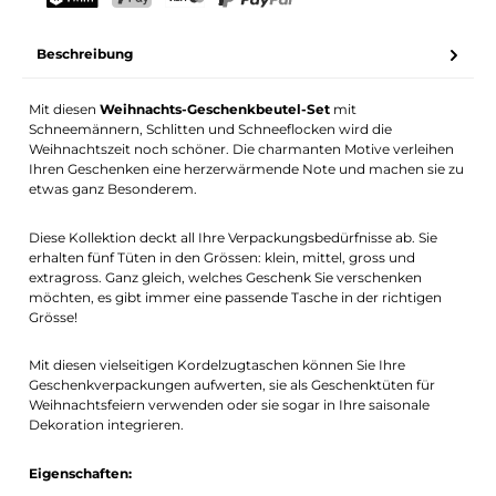
Dein Name
E-Mail-Adresse
TWINT
PostFinance Pay
Kreditkarte (Visa, Mastercard)
PayPal
Beschreibung
Benachrichtigung aktivieren
Mit diesen
Weihnachts-Geschenkbeutel-Set
mit
Schneemännern, Schlitten und Schneeflocken wird die
Weihnachtszeit noch schöner. Die charmanten Motive verleihen
Ihren Geschenken eine herzerwärmende Note und machen sie zu
etwas ganz Besonderem.
Diese Kollektion deckt all Ihre Verpackungsbedürfnisse ab. Sie
erhalten fünf Tüten in den Grössen: klein, mittel, gross und
extragross. Ganz gleich, welches Geschenk Sie verschenken
möchten, es gibt immer eine passende Tasche in der richtigen
Grösse!
Mit diesen vielseitigen Kordelzugtaschen können Sie Ihre
Geschenkverpackungen aufwerten, sie als Geschenktüten für
Weihnachtsfeiern verwenden oder sie sogar in Ihre saisonale
Dekoration integrieren.
Eigenschaften: