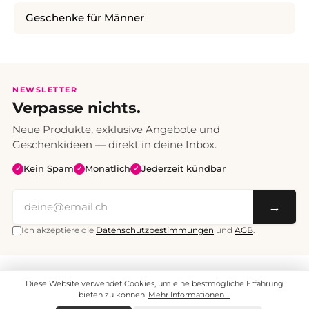
Geschenke für Männer
NEWSLETTER
Verpasse nichts.
Neue Produkte, exklusive Angebote und
Geschenkideen — direkt in deine Inbox.
Kein Spam
Monatlich
Jederzeit kündbar
✓
✓
✓
→
Ich akzeptiere die
Datenschutzbestimmungen
und
AGB
.
Alle Preise inklusive Mehrwertsteuer. Versand CHF 6.95, ab CHF 70
Diese Website verwendet Cookies, um eine bestmögliche Erfahrung
versandkostenfrei.
© 2008 - 2026 enjoymedia.ch - Alle Rechte vorbehalten.
bieten zu können.
Mehr Informationen ...