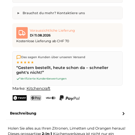
Brauchst du mehr? Kontaktiere uns
2-in-1 Zestenreisser und Zitronenpresse
Gewünschte Anzahl
Wunsch-Lieferdatum
Voraussichtliche Lieferung
Di 11.08.2026
Kostenlose Lieferung ab CHF 70
Wir versenden direkt aus unserem Lager in Kriens. Ab
CHF 70
Dein Name
E-Mail-Adresse
Das sagen Kunden über unseren Versand
ist die Lieferung kostenlos. Bestellungen bis
17 Uhr
(Mo–Fr)
★★★★★
werden noch am selben Tag versendet – Zustellung am
“Gestern bestellt, heute schon da – schneller
nächsten Werktag
mit der Schweizerischen Post.
geht's nicht!”
Verifizierte Kundenbewertungen
Anfrage senden
Marke:
Kitchencraft
TWINT
PostFinance Pay
Kreditkarte (Visa, Mastercard)
PayPal
Beschreibung
Holen Sie alles aus Ihren Zitronen, Limetten und Orangen heraus!
Dieses grossartige
2-in-1
Küchenwerkzeug ist nicht nur ein