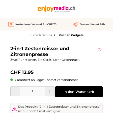
alt springen
Kostenloser Versand Ab CHF 70
Versand Innert 24h
Küche & Genuss
Küchen Gadgets
Bildergalerie überspringen
2-in-1 Zestenreisser und
Zitronenpresse
Zwei Funktionen. Ein Gerät. Mehr Geschmack.
CHF 12.95
Garantiert an Lager – sofort versandbereit
Produkt Anzahl: Gib den gewünschten Wert ein oder benutze die Schaltflächen
In den Warenkorb
Das Produkt "2-in-1 Zestenreisser und Zitronenpresse"
ist nur noch 1 mal verfügbar