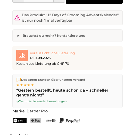
Das Produkt "12 Days of Grooming Adventskalender"
ist nur noch 1 mal verfügbar
Brauchst du mehr? Kontaktiere uns
12 Days of Grooming Adventskalender
Gewünschte Anzahl
Wunsch-Lieferdatum
Voraussichtliche Lieferung
Di 11.08.2026
Kostenlose Lieferung ab CHF 70
Wir versenden direkt aus unserem Lager in Kriens. Ab
CHF 70
Dein Name
E-Mail-Adresse
Das sagen Kunden über unseren Versand
ist die Lieferung kostenlos. Bestellungen bis
17 Uhr
(Mo–Fr)
★★★★★
werden noch am selben Tag versendet – Zustellung am
“Gestern bestellt, heute schon da – schneller
nächsten Werktag
mit der Schweizerischen Post.
geht's nicht!”
Verifizierte Kundenbewertungen
Anfrage senden
Marke:
Barber Pro
TWINT
PostFinance Pay
Kreditkarte (Visa, Mastercard)
PayPal