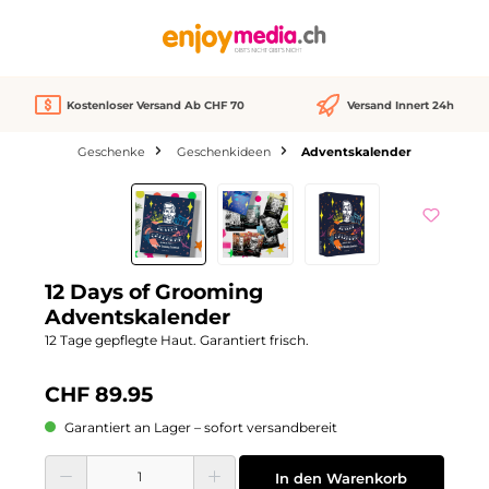
alt springen
Kostenloser Versand Ab CHF 70
Versand Innert 24h
Geschenke
Geschenkideen
Adventskalender
Bildergalerie überspringen
12 Days of Grooming
Adventskalender
12 Tage gepflegte Haut. Garantiert frisch.
CHF 89.95
Garantiert an Lager – sofort versandbereit
Produkt Anzahl: Gib den gewünschten Wert ein oder benutze die Schaltflächen
In den Warenkorb