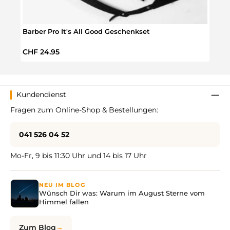
Barber Pro It's All Good Geschenkset
Adve
Regulärer Preis:
Verka
CHF 24.95
CHF 
Kundendienst
Fragen zum Online-Shop & Bestellungen:
041 526 04 52
Mo-Fr, 9 bis 11:30 Uhr und 14 bis 17 Uhr
NEU IM BLOG
Wünsch Dir was: Warum im August Sterne vom
Himmel fallen
Zum Blog