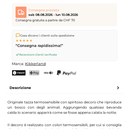
Consegna prevista
sab 08.08.2026 - lun 10.08.2026
Consegna gratuita a partire da CHF 70
Spediamo direttamente dal nostro magazzino a Kriens, in
Cosa dicono i clienti sulla spedizione
Svizzera.
Consegna gratuita
a partire da
CHF 70
. Ordini
★★★★★
effettuati entro le
17
(lun–ven) spediti in giornata – consegna il
“Consegna rapidissima!”
giorno lavorativo successivo
tramite Posta Svizzera.
Consegna sabato
sab 08.08.2026
per CHF 9.95 – ordina entro
Recensioni clienti verificate
venerdì, ore 17
.
Marca:
Kikkerland
TWINT
PostFinance Pay
Carta di credito (Visa, Mastercard)
PayPal
Descrizione
Originale tazza termosensibile con spiritoso decoro che riproduce
un bosco con degli animali. Aggiungendo qualsiasi bevanda
calda lo scenario apparirà come se fosse appena calata la notte.
Il decoro è realizzato con colori termosensibili, per cui si consiglia