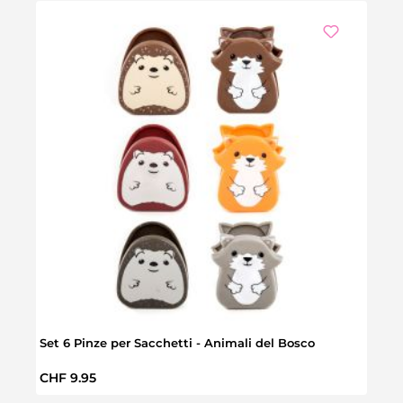
Set 6 Pinze per Sacchetti - Animali del Bosco
Tazza
Prezzo normale:
Prez
CHF 9.95
CHF 