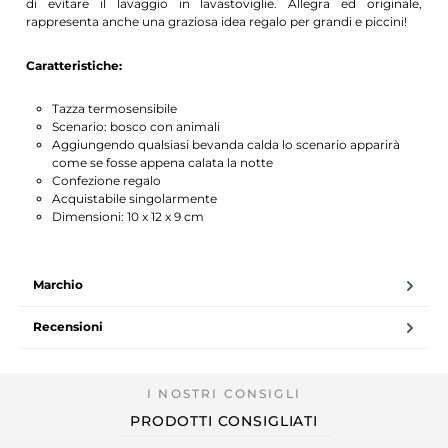
di evitare il lavaggio in lavastoviglie. Allegra ed originale,
rappresenta anche una graziosa idea regalo per grandi e piccini!
Caratteristiche:
Tazza termosensibile
Scenario: bosco con animali
Aggiungendo qualsiasi bevanda calda lo scenario apparirà
come se fosse appena calata la notte
Confezione regalo
Acquistabile singolarmente
Dimensioni: 10 x 12 x 9 cm
Marchio
Recensioni
PRODOTTI CONSIGLIATI