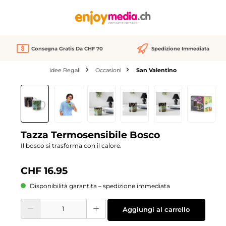
nuto principale
Consegna Gratis Da CHF 70
Spedizione Immediata
Idee Regali
Occasioni
San Valentino
Salta la galleria di immagini
Tazza Termosensibile Bosco
Il bosco si trasforma con il calore.
CHF 16.95
Disponibilità garantita – spedizione immediata
Quantità del prodotto: inserisci la quantità desiderata o usa i pulsanti per aume
Aggiungi al carrello