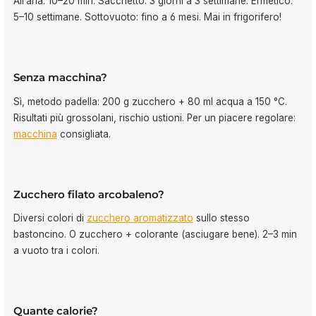
All’aria: 10–20 min. Sacchetto: 3 giorni a 3 settimane. Ermetico:
5–10 settimane. Sottovuoto: fino a 6 mesi. Mai in frigorifero!
Senza macchina?
Sì, metodo padella: 200 g zucchero + 80 ml acqua a 150 °C.
Risultati più grossolani, rischio ustioni. Per un piacere regolare:
macchina
consigliata.
Zucchero filato arcobaleno?
Diversi colori di
zucchero aromatizzato
sullo stesso
bastoncino. O zucchero + colorante (asciugare bene). 2–3 min
a vuoto tra i colori.
Quante calorie?