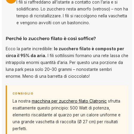
I fili si raffreddano all’istante a contatto con l’aria e si
solidificano. Lo zucchero resta amorfo (vetroso) – non ha
tempo di ricristallizzare. I fili si raccolgono nella vaschetta
e vengono avvolti con un bastoncino.
Perché lo zucchero filato è così soffice?
Ecco la parte incredibile:
lo zucchero filato è composto per
circa il 95% da aria.
I fili sottilissimi formano una rete lassa che
intrappola enormi quantità d’aria. Per questo una porzione da
luna park pesa solo 20–30 grammi – nonostante sembri
enorme. Meno di una barretta di cioccolato!
CONSIGLIO
La nostra
macchina per zucchero filato Clatronic
sfrutta
esattamente questo principio: 500 Watt di potenza,
elemento riscaldante al quarzo per un calore uniforme e
una grande vaschetta di raccolta (Ø 27 cm) per risultati
perfetti.