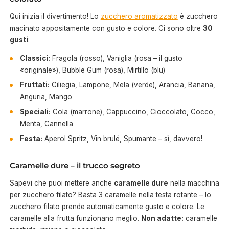
Qui inizia il divertimento! Lo
zucchero aromatizzato
è zucchero
macinato appositamente con gusto e colore. Ci sono oltre
30
gusti
:
Classici:
Fragola (rosso), Vaniglia (rosa – il gusto
«originale»), Bubble Gum (rosa), Mirtillo (blu)
Fruttati:
Ciliegia, Lampone, Mela (verde), Arancia, Banana,
Anguria, Mango
Speciali:
Cola (marrone), Cappuccino, Cioccolato, Cocco,
Menta, Cannella
Festa:
Aperol Spritz, Vin brulé, Spumante – sì, davvero!
Caramelle dure – il trucco segreto
Sapevi che puoi mettere anche
caramelle dure
nella macchina
per zucchero filato? Basta 3 caramelle nella testa rotante – lo
zucchero filato prende automaticamente gusto e colore. Le
caramelle alla frutta funzionano meglio.
Non adatte:
caramelle