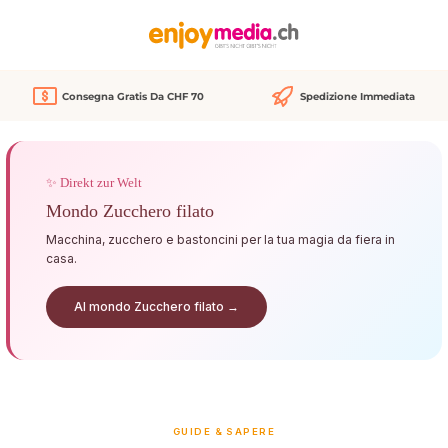
nuto principale
Consegna Gratis Da CHF 70
Spedizione Immediata
✨ Direkt zur Welt
Mondo Zucchero filato
Macchina, zucchero e bastoncini per la tua magia da fiera in
casa.
Al mondo Zucchero filato →
GUIDE & SAPERE