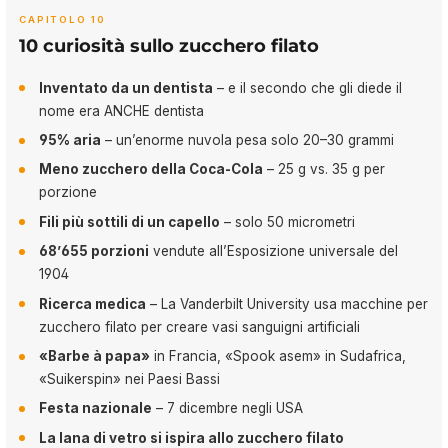
CAPITOLO 10
10 curiosità sullo zucchero filato
Inventato da un dentista
– e il secondo che gli diede il
nome era ANCHE dentista
95% aria
– un’enorme nuvola pesa solo 20–30 grammi
Meno zucchero della Coca-Cola
– 25 g vs. 35 g per
porzione
Fili più sottili di un capello
– solo 50 micrometri
68’655 porzioni
vendute all’Esposizione universale del
1904
Ricerca medica
– La Vanderbilt University usa macchine per
zucchero filato per creare vasi sanguigni artificiali
«Barbe à papa»
in Francia, «Spook asem» in Sudafrica,
«Suikerspin» nei Paesi Bassi
Festa nazionale
– 7 dicembre negli USA
La lana di vetro si ispira allo zucchero filato