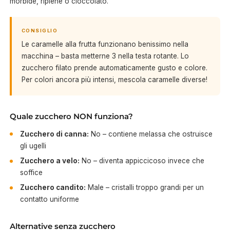
morbide, ripiene o cioccolato.
CONSIGLIO
Le caramelle alla frutta funzionano benissimo nella
macchina – basta metterne 3 nella testa rotante. Lo
zucchero filato prende automaticamente gusto e colore.
Per colori ancora più intensi, mescola caramelle diverse!
Quale zucchero NON funziona?
Zucchero di canna:
No – contiene melassa che ostruisce
gli ugelli
Zucchero a velo:
No – diventa appiccicoso invece che
soffice
Zucchero candito:
Male – cristalli troppo grandi per un
contatto uniforme
Alternative senza zucchero