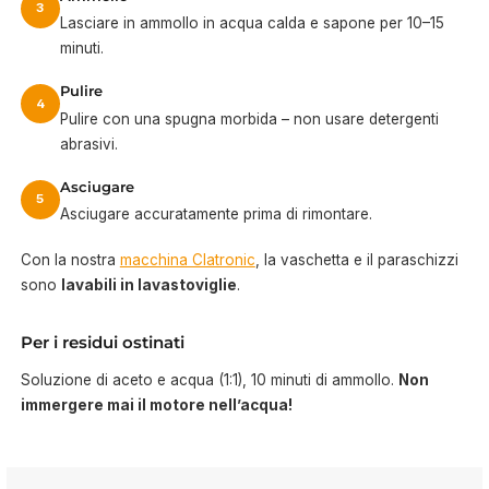
3
Lasciare in ammollo in acqua calda e sapone per 10–15
minuti.
Pulire
4
Pulire con una spugna morbida – non usare detergenti
abrasivi.
Asciugare
5
Asciugare accuratamente prima di rimontare.
Con la nostra
macchina Clatronic
, la vaschetta e il paraschizzi
sono
lavabili in lavastoviglie
.
Per i residui ostinati
Soluzione di aceto e acqua (1:1), 10 minuti di ammollo.
Non
immergere mai il motore nell’acqua!