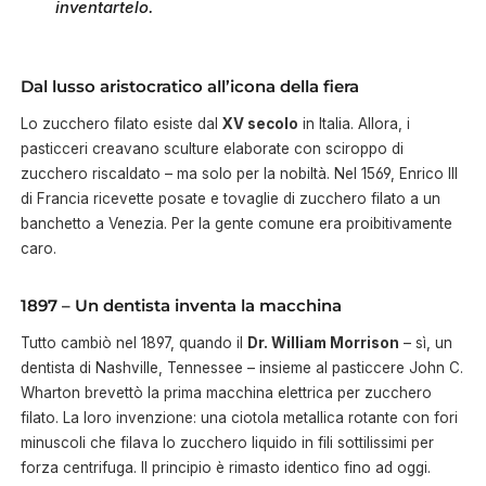
inventartelo.
Dal lusso aristocratico all’icona della fiera
Lo zucchero filato esiste dal
XV secolo
in Italia. Allora, i
pasticceri creavano sculture elaborate con sciroppo di
zucchero riscaldato – ma solo per la nobiltà. Nel 1569, Enrico III
di Francia ricevette posate e tovaglie di zucchero filato a un
banchetto a Venezia. Per la gente comune era proibitivamente
caro.
1897 – Un dentista inventa la macchina
Tutto cambiò nel 1897, quando il
Dr. William Morrison
– sì, un
dentista di Nashville, Tennessee – insieme al pasticcere John C.
Wharton brevettò la prima macchina elettrica per zucchero
filato. La loro invenzione: una ciotola metallica rotante con fori
minuscoli che filava lo zucchero liquido in fili sottilissimi per
forza centrifuga. Il principio è rimasto identico fino ad oggi.