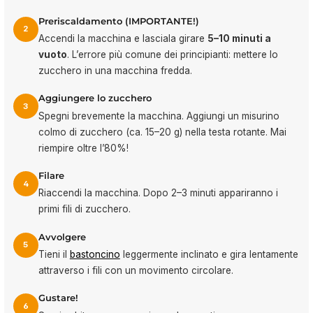
Preriscaldamento (IMPORTANTE!)
2
Accendi la macchina e lasciala girare
5–10 minuti a
vuoto
. L’errore più comune dei principianti: mettere lo
zucchero in una macchina fredda.
Aggiungere lo zucchero
3
Spegni brevemente la macchina. Aggiungi un misurino
colmo di zucchero (ca. 15–20 g) nella testa rotante. Mai
riempire oltre l’80%!
Filare
4
Riaccendi la macchina. Dopo 2–3 minuti appariranno i
primi fili di zucchero.
Avvolgere
5
Tieni il
bastoncino
leggermente inclinato e gira lentamente
attraverso i fili con un movimento circolare.
Gustare!
6