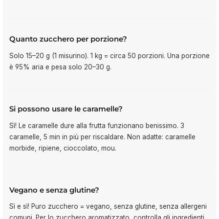
Quanto zucchero per porzione?
Solo 15–20 g (1 misurino). 1 kg = circa 50 porzioni. Una porzione
è 95% aria e pesa solo 20–30 g.
Si possono usare le caramelle?
Sì! Le caramelle dure alla frutta funzionano benissimo. 3
caramelle, 5 min in più per riscaldare. Non adatte: caramelle
morbide, ripiene, cioccolato, mou.
Vegano e senza glutine?
Sì e sì! Puro zucchero = vegano, senza glutine, senza allergeni
comuni. Per lo zucchero aromatizzato, controlla gli ingredienti.