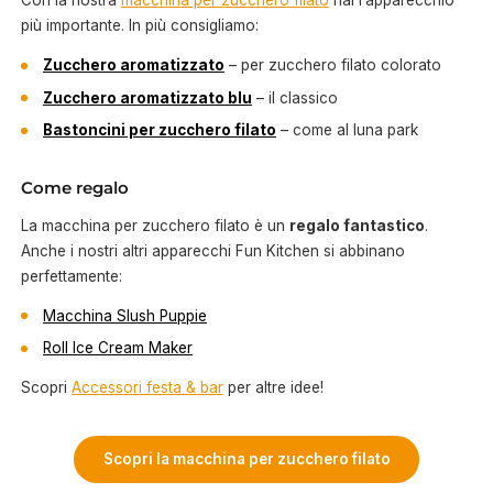
Con la nostra
macchina per zucchero filato
hai l’apparecchio
più importante. In più consigliamo:
Zucchero aromatizzato
– per zucchero filato colorato
Zucchero aromatizzato blu
– il classico
Bastoncini per zucchero filato
– come al luna park
Come regalo
La macchina per zucchero filato è un
regalo fantastico
.
Anche i nostri altri apparecchi Fun Kitchen si abbinano
perfettamente:
Macchina Slush Puppie
Roll Ice Cream Maker
Scopri
Accessori festa & bar
per altre idee!
Scopri la macchina per zucchero filato