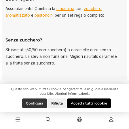
Assolutamente! Combina la
macchina
con
zucchero
aromatizzato
e
bastoncini
per un set regalo completo.
Senza zucchero?
Sì: isomalt (50/50 con zucchero) o caramelle dure senza
zucchero. La stevia non funziona. Migliori risultati: caramelle
alla frutta senza zucchero.
Questo sito Web utilizza i cookie per garantire la migliore esperienza
possibile.
Ulteriori informazioni...
Scopri tutti i prodotti →
Configura
Rifiuta
Accetta tutti i cookie
Linea telefonica di assistenza