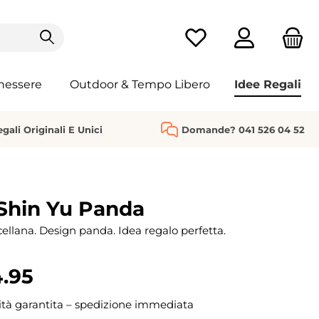
Hai 0 articoli nella list
nessere
Outdoor & Tempo Libero
Idee Regali
gali Originali E Unici
Domande? 041 526 04 52
Shin Yu Panda
cellana. Design panda. Idea regalo perfetta.
.95
ità garantita – spedizione immediata