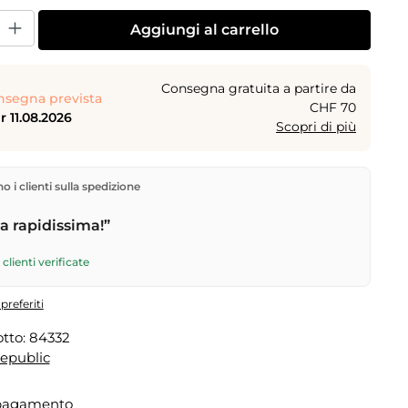
dotto: inserisci la quantità desiderata o usa i pulsanti per aumentare o dimi
Aggiungi al carrello
Consegna gratuita a partire da
nsegna prevista
CHF 70
 11.08.2026
Scopri di più
rettamente dal nostro magazzino a Kriens, in Svizzera.
 i clienti sulla spedizione
gratuita
a partire da
CHF 70
. Ordini effettuati entro le
 spediti in giornata – consegna il
giorno lavorativo
 rapidissima!”
tramite Posta Svizzera.
clienti verificate
preferiti
tto:
84332
Republic
 pagamento