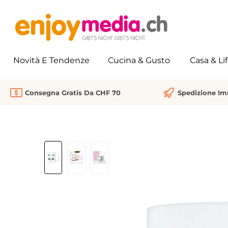
 ricerca
Passa alla navigazione principale
Novità E Tendenze
Cucina & Gusto
Casa & Li
Consegna Gratis Da CHF 70
Spedizione I
Salta la galleria di immagini