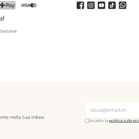
Facebook
Instagram
Youtube
TikTok
WhatsA
PostFinance Pay
Carta di credito (Visa, Mastercard)
 Svizzera
nte nella tua inbox.
Accetto la
politica sulla pr