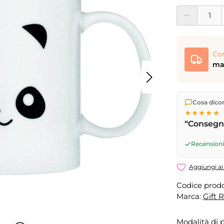
Quantità del pro
Co
mar
Spediamo di
Cosa dicono
Consegna 
★★★★★
17
(lun–ven)
“Consegna
successivo
Recensioni 
Aggiungi ai 
Codice prodo
Marca:
Gift 
Modalità di