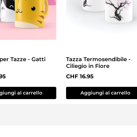
per Tazze - Gatti
Tazza Termosendibile -
Ciliegio in Fiore
normale:
Prezzo normale:
95
CHF 16.95
iungi al carrello
Aggiungi al carrello