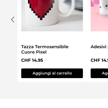
Tazza Termosensibile
Adesivi 
Cuore Pixel
Prezzo normale:
Prezzo 
CHF 14.95
CHF 14.
Aggiungi al carrello
Agg