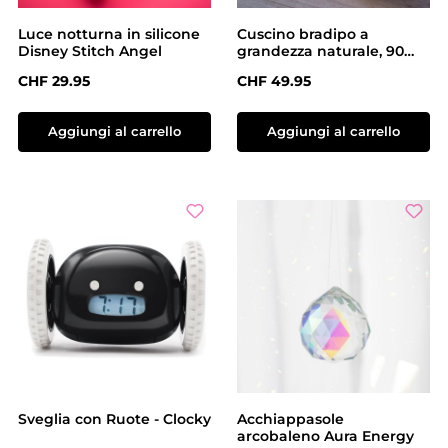
Luce notturna in silicone
Cuscino bradipo a
Disney Stitch Angel
grandezza naturale, 90
cm
Prezzo normale:
Prezzo normale:
CHF 29.95
CHF 49.95
Aggiungi al carrello
Aggiungi al carrello
Sveglia con Ruote - Clocky
Acchiappasole
arcobaleno Aura Energy