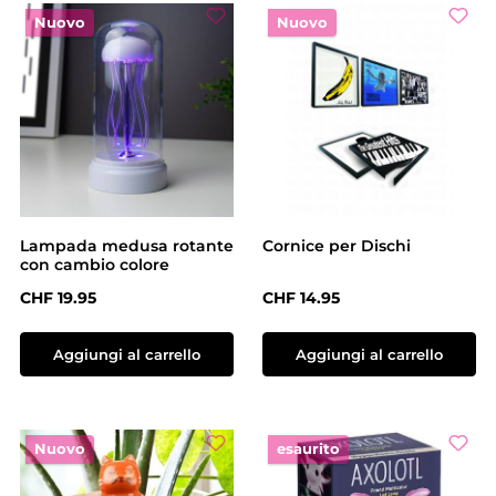
Nuovo
Nuovo
Lampada medusa rotante
Cornice per Dischi
con cambio colore
Prezzo normale:
Prezzo normale:
CHF 19.95
CHF 14.95
Aggiungi al carrello
Aggiungi al carrello
Nuovo
esaurito