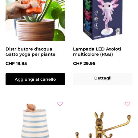
Distributore d'acqua
Lampada LED Axolotl
Gatto yoga per piante
multicolore (RGB)
Prezzo normale:
Prezzo normale:
CHF 19.95
CHF 29.95
Dettagli
Aggiungi al carrello