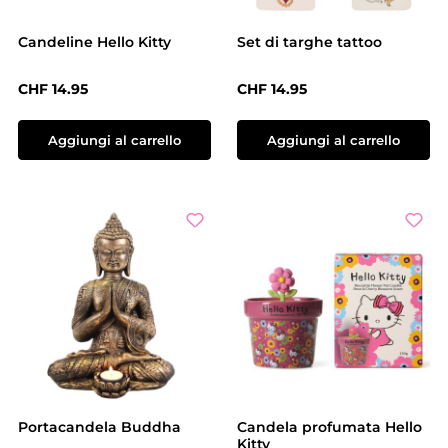
Candeline Hello Kitty
Set di targhe tattoo
Prezzo normale:
Prezzo normale:
CHF 14.95
CHF 14.95
Aggiungi al carrello
Aggiungi al carrello
Portacandela Buddha
Candela profumata Hello
Kitty