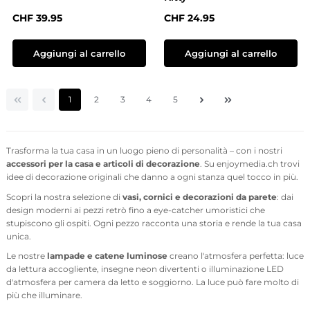
Prezzo normale:
Prezzo normale:
CHF 39.95
CHF 24.95
Aggiungi al carrello
Aggiungi al carrello
Pagina
Pagina
Pagina
Pagina
Pagina
1
2
3
4
5
Trasforma la tua casa in un luogo pieno di personalità – con i nostri
accessori per la casa e articoli di decorazione
. Su enjoymedia.ch trovi
idee di decorazione originali che danno a ogni stanza quel tocco in più.
Scopri la nostra selezione di
vasi, cornici e decorazioni da parete
: dai
design moderni ai pezzi retrò fino a eye-catcher umoristici che
stupiscono gli ospiti. Ogni pezzo racconta una storia e rende la tua casa
unica.
Le nostre
lampade e catene luminose
creano l'atmosfera perfetta: luce
da lettura accogliente, insegne neon divertenti o illuminazione LED
d'atmosfera per camera da letto e soggiorno. La luce può fare molto di
più che illuminare.