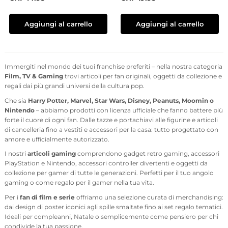
Aggiungi al carrello
Aggiungi al carrello
Immergiti nel mondo dei tuoi franchise preferiti – nella nostra categoria
Film, TV & Gaming
trovi articoli per fan originali, oggetti da collezione e
regali dai più grandi universi della cultura pop.
Che sia
Harry Potter, Marvel, Star Wars, Disney, Peanuts, Moomin o
Nintendo
– abbiamo prodotti con licenza ufficiale che fanno battere più
forte il cuore di ogni fan. Dalle tazze e portachiavi alle figurine e articoli
di cancelleria fino a vestiti e accessori per la casa: tutto progettato con
amore e ufficialmente autorizzato.
I nostri
articoli gaming
comprendono gadget retro gaming, accessori
PlayStation e Nintendo, accessori controller divertenti e oggetti da
collezione per gamer di tutte le generazioni. Perfetti per il tuo angolo
gaming o come regalo per il gamer nella tua vita.
Per i
fan di film e serie
offriamo una selezione curata di merchandising:
dai design di poster iconici agli spille smaltate fino ai set regalo tematici.
Ideali per compleanni, Natale o semplicemente come pensiero per chi
condivide la tua passione.