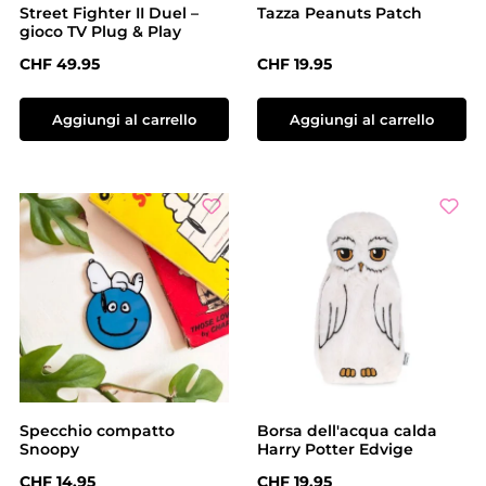
Street Fighter II Duel –
Tazza Peanuts Patch
gioco TV Plug & Play
Prezzo normale:
Prezzo normale:
CHF 49.95
CHF 19.95
Aggiungi al carrello
Aggiungi al carrello
Specchio compatto
Borsa dell'acqua calda
Snoopy
Harry Potter Edvige
Prezzo normale:
Prezzo normale:
CHF 14.95
CHF 19.95