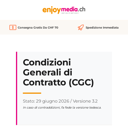
nuto principale
Consegna Gratis Da CHF 70
Spedizione Immediata
Condizioni
Generali di
Contratto (CGC)
Stato: 29 giugno 2026 / Versione 3.2
In caso di contraddizioni, fa fede la versione tedesca.