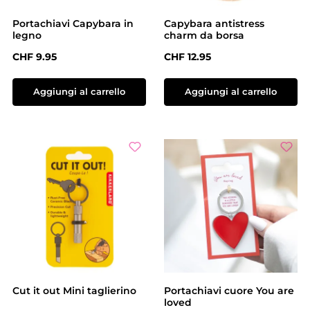
Portachiavi Capybara in
Capybara antistress
legno
charm da borsa
Prezzo normale:
Prezzo normale:
CHF 9.95
CHF 12.95
Aggiungi al carrello
Aggiungi al carrello
Cut it out Mini taglierino
Portachiavi cuore You are
loved