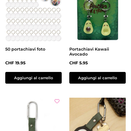
50 portachiavi foto
Portachiavi Kawaii
Avocado
Prezzo normale:
Prezzo normale:
CHF 19.95
CHF 5.95
Aggiungi al carrello
Aggiungi al carrello