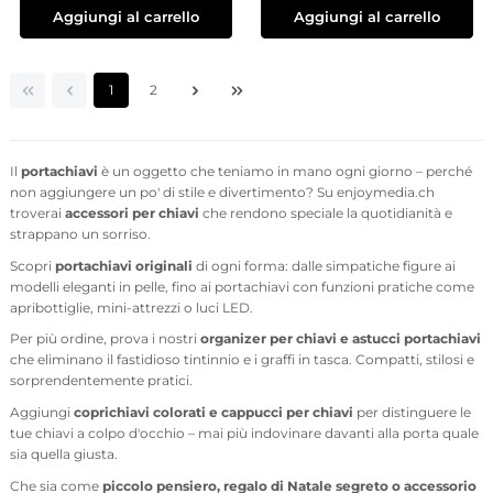
Aggiungi al carrello
Aggiungi al carrello
Pagina
Pagina
1
2
Il
portachiavi
è un oggetto che teniamo in mano ogni giorno – perché
non aggiungere un po' di stile e divertimento? Su enjoymedia.ch
troverai
accessori per chiavi
che rendono speciale la quotidianità e
strappano un sorriso.
Scopri
portachiavi originali
di ogni forma: dalle simpatiche figure ai
modelli eleganti in pelle, fino ai portachiavi con funzioni pratiche come
apribottiglie, mini-attrezzi o luci LED.
Per più ordine, prova i nostri
organizer per chiavi e astucci portachiavi
che eliminano il fastidioso tintinnio e i graffi in tasca. Compatti, stilosi e
sorprendentemente pratici.
Aggiungi
coprichiavi colorati e cappucci per chiavi
per distinguere le
tue chiavi a colpo d'occhio – mai più indovinare davanti alla porta quale
sia quella giusta.
Che sia come
piccolo pensiero, regalo di Natale segreto o accessorio