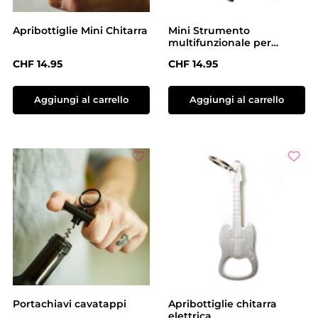
Apribottiglie Mini Chitarra
Mini Strumento
multifunzionale per
bicicletta
Prezzo normale:
Prezzo normale:
CHF 14.95
CHF 14.95
Aggiungi al carrello
Aggiungi al carrello
Portachiavi cavatappi
Apribottiglie chitarra
elettrica