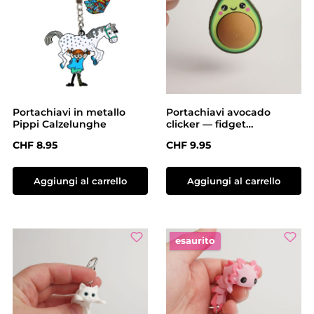
Portachiavi in metallo
Portachiavi avocado
Pippi Calzelunghe
clicker — fidget
meccanico stampato in
Prezzo normale:
Prezzo normale:
CHF 8.95
CHF 9.95
3D
Aggiungi al carrello
Aggiungi al carrello
esaurito