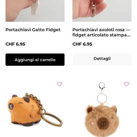
Portachiavi Gatto Fidget
Portachiavi axolotl rosa —
fidget articolato stampato
in 3D
Prezzo normale:
Prezzo normale:
CHF 6.95
CHF 6.95
Dettagli
Aggiungi al carrello