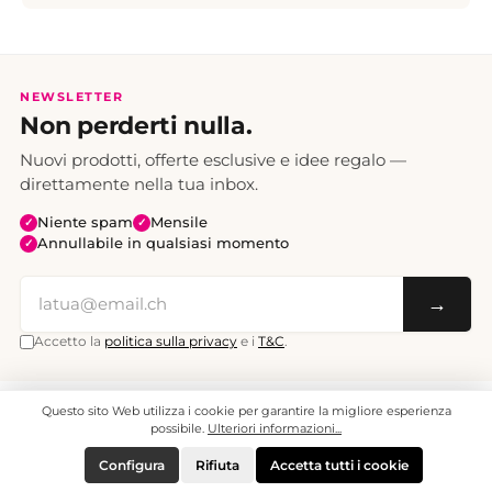
NEWSLETTER
Non perderti nulla.
Nuovi prodotti, offerte esclusive e idee regalo —
direttamente nella tua inbox.
Niente spam
Mensile
✓
✓
Annullabile in qualsiasi momento
✓
→
Accetto la
politica sulla privacy
e i
T&C
.
Questo sito Web utilizza i cookie per garantire la migliore esperienza
Tutti i prezzi sono IVA inclusa. Spedizione CHF 6.95, gratuita a partire da CHF 70.
© 2008 - 2026 - enjoymedia.ch - Tutti i diritti riservati.
possibile.
Ulteriori informazioni...
Configura
Rifiuta
Accetta tutti i cookie