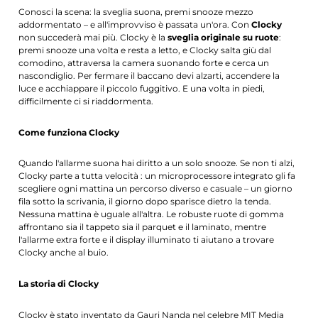
Conosci la scena: la sveglia suona, premi snooze mezzo
addormentato – e all'improvviso è passata un'ora. Con
Clocky
non succederà mai più. Clocky è la
sveglia originale su ruote
:
premi snooze una volta e resta a letto, e Clocky salta giù dal
comodino, attraversa la camera suonando forte e cerca un
nascondiglio. Per fermare il baccano devi alzarti, accendere la
luce e acchiappare il piccolo fuggitivo. E una volta in piedi,
difficilmente ci si riaddormenta.
Come funziona Clocky
Quando l'allarme suona hai diritto a un solo snooze. Se non ti alzi,
Clocky parte a tutta velocità : un microprocessore integrato gli fa
scegliere ogni mattina un percorso diverso e casuale – un giorno
fila sotto la scrivania, il giorno dopo sparisce dietro la tenda.
Nessuna mattina è uguale all'altra. Le robuste ruote di gomma
affrontano sia il tappeto sia il parquet e il laminato, mentre
l'allarme extra forte e il display illuminato ti aiutano a trovare
Clocky anche al buio.
La storia di Clocky
Clocky è stato inventato da Gauri Nanda nel celebre MIT Media