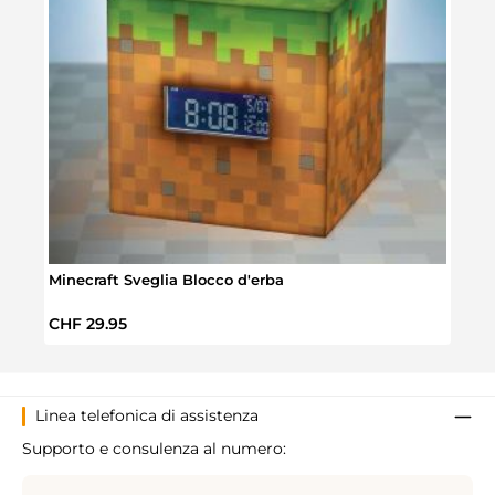
Minecraft Sveglia Blocco d'erba
Mini 
Prezzo normale:
Prez
CHF 29.95
CHF 
Linea telefonica di assistenza
Supporto e consulenza al numero: