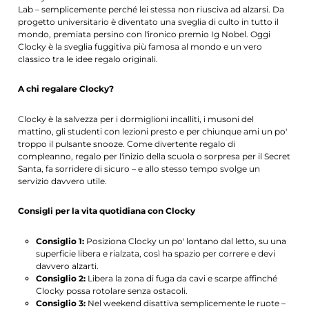
Lab – semplicemente perché lei stessa non riusciva ad alzarsi. Da
progetto universitario è diventato una sveglia di culto in tutto il
mondo, premiata persino con l'ironico premio Ig Nobel. Oggi
Clocky è la sveglia fuggitiva più famosa al mondo e un vero
classico tra le idee regalo originali.
A chi regalare Clocky?
Clocky è la salvezza per i dormiglioni incalliti, i musoni del
mattino, gli studenti con lezioni presto e per chiunque ami un po'
troppo il pulsante snooze. Come divertente regalo di
compleanno, regalo per l'inizio della scuola o sorpresa per il Secret
Santa, fa sorridere di sicuro – e allo stesso tempo svolge un
servizio davvero utile.
Consigli per la vita quotidiana con Clocky
Consiglio 1:
Posiziona Clocky un po' lontano dal letto, su una
superficie libera e rialzata, così ha spazio per correre e devi
davvero alzarti.
Consiglio 2:
Libera la zona di fuga da cavi e scarpe affinché
Clocky possa rotolare senza ostacoli.
Consiglio 3:
Nel weekend disattiva semplicemente le ruote –