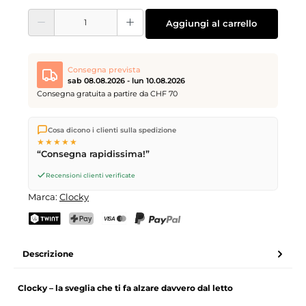
Quantità del prodotto: inserisci la quantità desiderata o usa i pulsanti per aume
Aggiungi al carrello
Consegna prevista
sab 08.08.2026 - lun 10.08.2026
Consegna gratuita a partire da CHF 70
Spediamo direttamente dal nostro magazzino a Kriens, in
Cosa dicono i clienti sulla spedizione
Svizzera.
Consegna gratuita
a partire da
CHF 70
. Ordini
★★★★★
effettuati entro le
17
(lun–ven) spediti in giornata – consegna il
“Consegna rapidissima!”
giorno lavorativo successivo
tramite Posta Svizzera.
Consegna sabato
sab 08.08.2026
per CHF 9.95 – ordina entro
Recensioni clienti verificate
venerdì, ore 17
.
Marca:
Clocky
TWINT
PostFinance Pay
Carta di credito (Visa, Mastercard)
PayPal
Descrizione
Clocky – la sveglia che ti fa alzare davvero dal letto