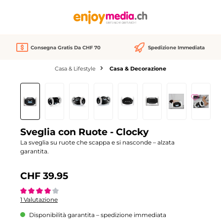
nuto principale
Consegna Gratis Da CHF 70
Spedizione Immediata
Casa & Lifestyle
Casa & Decorazione
Salta la galleria di immagini
Sveglia con Ruote - Clocky
La sveglia su ruote che scappa e si nasconde – alzata
garantita.
CHF 39.95
Valutazione media di 4 su 5 stelle
1 Valutazione
Disponibilità garantita – spedizione immediata