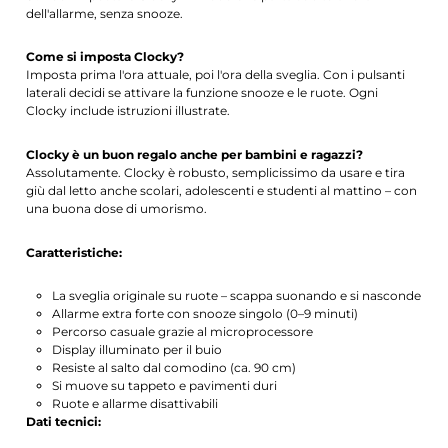
dell'allarme, senza snooze.
Come si imposta Clocky?
Imposta prima l'ora attuale, poi l'ora della sveglia. Con i pulsanti
laterali decidi se attivare la funzione snooze e le ruote. Ogni
Clocky include istruzioni illustrate.
Clocky è un buon regalo anche per bambini e ragazzi?
Assolutamente. Clocky è robusto, semplicissimo da usare e tira
giù dal letto anche scolari, adolescenti e studenti al mattino – con
una buona dose di umorismo.
Caratteristiche:
La sveglia originale su ruote – scappa suonando e si nasconde
Allarme extra forte con snooze singolo (0–9 minuti)
Percorso casuale grazie al microprocessore
Display illuminato per il buio
Resiste al salto dal comodino (ca. 90 cm)
Si muove su tappeto e pavimenti duri
Ruote e allarme disattivabili
Dati tecnici: