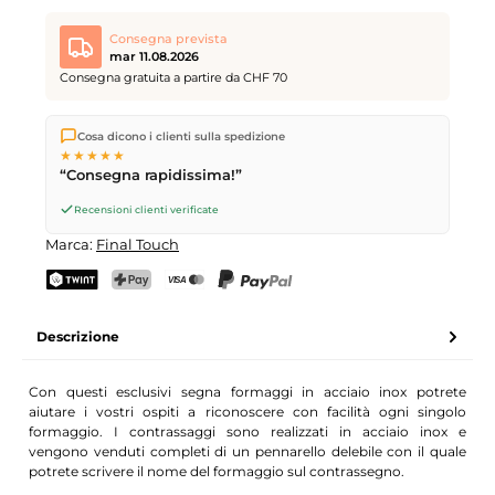
Consegna prevista
mar 11.08.2026
Consegna gratuita a partire da CHF 70
Spediamo direttamente dal nostro magazzino a Kriens, in
Cosa dicono i clienti sulla spedizione
Svizzera.
Consegna gratuita
a partire da
CHF 70
. Ordini
★★★★★
effettuati entro le
17
(lun–ven) spediti in giornata – consegna il
“Consegna rapidissima!”
giorno lavorativo successivo
tramite Posta Svizzera.
Recensioni clienti verificate
Marca:
Final Touch
TWINT
PostFinance Pay
Carta di credito (Visa, Mastercard)
PayPal
Descrizione
Con questi esclusivi segna formaggi in acciaio inox potrete
aiutare i vostri ospiti a riconoscere con facilità ogni singolo
formaggio. I contrassaggi sono realizzati in acciaio inox e
vengono venduti completi di un pennarello delebile con il quale
potrete scrivere il nome del formaggio sul contrassegno.