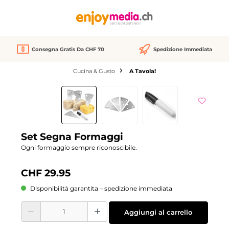
nuto principale
Consegna Gratis Da CHF 70
Spedizione Immediata
Cucina & Gusto
A Tavola!
Salta la galleria di immagini
Set Segna Formaggi
Ogni formaggio sempre riconoscibile.
CHF 29.95
Disponibilità garantita – spedizione immediata
Quantità del prodotto: inserisci la quantità desiderata o usa i pulsanti per aume
Aggiungi al carrello