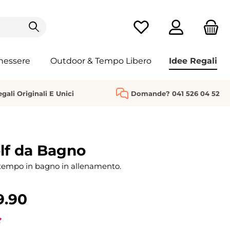
Hai 0 articoli nella list
nessere
Outdoor & Tempo Libero
Idee Regali
gali Originali E Unici
Domande? 041 526 04 52
lf da Bagno
 tempo in bagno in allenamento.
9.90