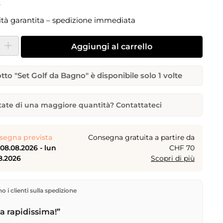
edia di 5 su 5 stelle
i
ità garantita – spedizione immediata
dotto: inserisci la quantità desiderata o usa i pulsanti per aumentare o dimi
Aggiungi al carrello
otto "Set Golf da Bagno" è disponibile solo 1 volte
ate di una maggiore quantità? Contattateci
a Bagno
iderata
Data di consegna desiderata
segna prevista
Consegna gratuita a partire da
08.08.2026 - lun
CHF 70
8.2026
Scopri di più
me
Indirizzo e-mail
rettamente dal nostro magazzino a Kriens, in Svizzera.
 i clienti sulla spedizione
gratuita
a partire da
CHF 70
. Ordini effettuati entro le
 spediti in giornata – consegna il
giorno lavorativo
 rapidissima!”
tramite Posta Svizzera. Consegna sabato
sab