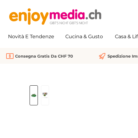
 ricerca
Passa alla navigazione principale
Novità E Tendenze
Cucina & Gusto
Casa & Li
Consegna Gratis Da CHF 70
Spedizione I
Salta la galleria di immagini