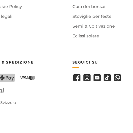
okie Policy
Cura dei bonsai
legali
Stoviglie per feste
Semi & Coltivazione
Eclissi solare
 & SPEDIZIONE
SEGUICI SU
Facebook
Instagram
Youtube
TikTok
WhatsA
PostFinance Pay
Carta di credito (Visa, Mastercard)
 Svizzera