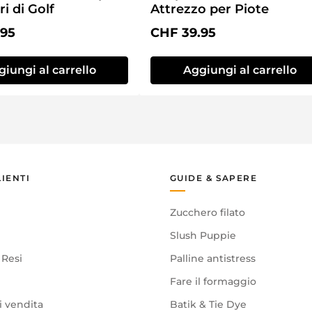
i di Golf
Attrezzo per Piote
normale:
Prezzo normale:
.95
CHF 39.95
iungi al carrello
Aggiungi al carrello
LIENTI
GUIDE & SAPERE
Zucchero filato
Slush Puppie
 Resi
Palline antistress
Fare il formaggio
i vendita
Batik & Tie Dye