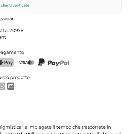
hiesta
6
per CHF 9.95 – ordina entro
venerdì, ore 17
.
clienti verificate
preferiti
tto:
70978
ant
 pagamento
ostFinance Pay
Carta di credito (Visa, Mastercard)
PayPal
esto prodotto:
igmistica" e impiegate il tempo che trascorrete in
 campo da golf e si adatta perfettamente alla base del