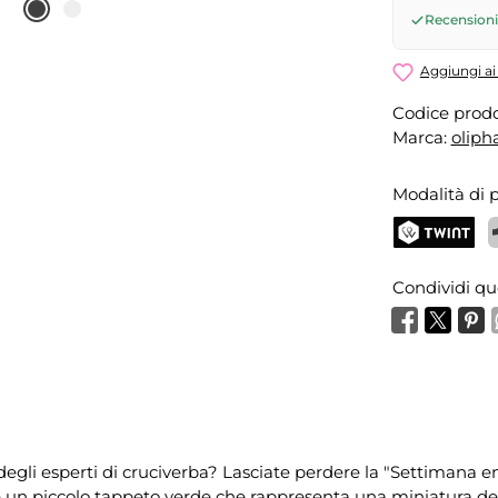
Invia ric
08.08.202
Recensioni 
Aggiungi ai 
Codice prodo
Marca:
oliph
Modalità di
TWINT
P
Condividi qu
egli esperti di cruciverba? Lasciate perdere la "Settimana en
 un piccolo tappeto verde che rappresenta una miniatura del