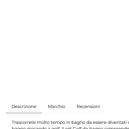
Descrizione
Marchio
Recensioni
Trascorrete molto tempo in bagno da essere diventati d
bagno giocando a golf. Il set Golf da bagno comprende