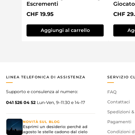
Escrementi
Giocator
Prezzo normale:
Prezzo 
CHF 19.95
CHF 29
Aggiungi al carrello
Agg
LINEA TELEFONICA DI ASSISTENZA
SERVIZIO C
Supporto e consulenza al numero:
FAQ
Contattaci
041 526 04 52
Lun-Ven, 9–11:30 e 14–17
Spedizioni &
Pagamenti
NOVITÀ SUL BLOG
Esprimi un desiderio: perché ad
agosto le stelle cadono dal cielo
Condizioni d