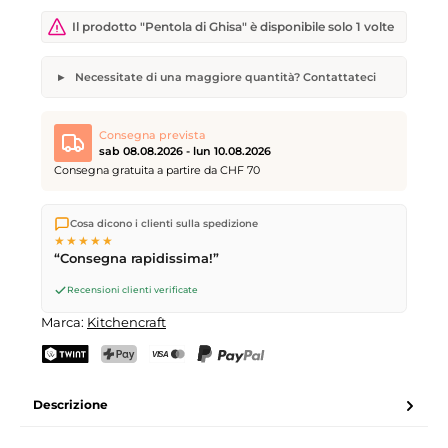
Il prodotto "Pentola di Ghisa" è disponibile solo 1 volte
Necessitate di una maggiore quantità? Contattateci
Pentola di Ghisa
Quantità desiderata
Data di consegna desiderata
Consegna prevista
sab 08.08.2026 - lun 10.08.2026
Consegna gratuita a partire da CHF 70
Spediamo direttamente dal nostro magazzino a Kriens, in
Il vostro nome
Indirizzo e-mail
Cosa dicono i clienti sulla spedizione
Svizzera.
Consegna gratuita
a partire da
CHF 70
. Ordini
★★★★★
effettuati entro le
17
(lun–ven) spediti in giornata – consegna il
“Consegna rapidissima!”
giorno lavorativo successivo
tramite Posta Svizzera.
Consegna sabato
sab 08.08.2026
per CHF 9.95 – ordina entro
Recensioni clienti verificate
venerdì, ore 17
.
Invia richiesta
Marca:
Kitchencraft
TWINT
PostFinance Pay
Carta di credito (Visa, Mastercard)
PayPal
Descrizione