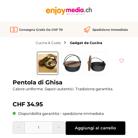
nuto principale
Consegna Gratis Da CHF 70
Spedizione Immediata
Cucina & Gusto
Gadget da Cucina
Salta la galleria di immagini
Pentola di Ghisa
Calore uniforme. Sapori autentici. Tradizione garantita.
CHF 34.95
Disponibilità garantita – spedizione immediata
Quantità del prodotto: inserisci la quantità desiderata o usa i pulsanti per aume
Aggiungi al carrello