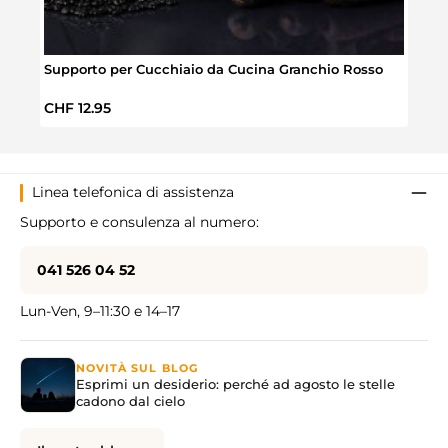
Supporto per Cucchiaio da Cucina Granchio Rosso
Padel
Prezzo normale:
Prez
CHF 12.95
CHF 
Linea telefonica di assistenza
Supporto e consulenza al numero:
041 526 04 52
Lun-Ven, 9–11:30 e 14–17
NOVITÀ SUL BLOG
Esprimi un desiderio: perché ad agosto le stelle
cadono dal cielo