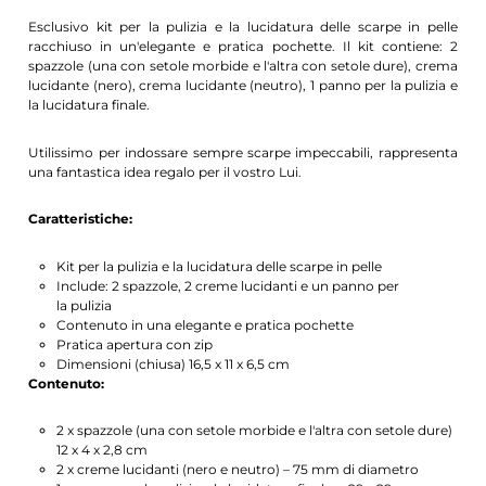
Esclusivo kit per la pulizia e la lucidatura delle scarpe in pelle
racchiuso in un'elegante e pratica pochette. Il kit contiene: 2
spazzole (una con setole morbide e l'altra con setole dure), crema
lucidante (nero), crema lucidante (neutro), 1 panno per la pulizia e
la lucidatura finale.
Utilissimo per indossare sempre scarpe impeccabili, rappresenta
una fantastica idea regalo per il vostro Lui.
Caratteristiche:
Kit per la pulizia e la lucidatura delle scarpe in pelle
Include: 2 spazzole, 2 creme lucidanti e un panno per
la pulizia
Contenuto in una elegante e pratica pochette
Pratica apertura con zip
Dimensioni (chiusa) 16,5 x 11 x 6,5 cm
Contenuto:
2 x spazzole (una con setole morbide e l'altra con setole dure)
12 x 4 x 2,8 cm
2 x creme lucidanti (nero e neutro) – 75 mm di diametro