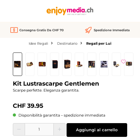
nuto principale
Consegna Gratis Da CHF 70
Spedizione Immediata
Idee Regali
Destinatario
Regali per Lui
Salta la galleria di immagini
Kit Lustrascarpe Gentlemen
Scarpe perfette. Eleganza garantita.
CHF 39.95
Disponibilità garantita – spedizione immediata
Quantità del prodotto: inserisci la quantità desiderata o usa i pulsanti per aume
Aggiungi al carrello