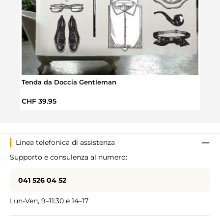
Tenda da Doccia Gentleman
Prezzo normale:
Prez
CHF 39.95
CHF 
Linea telefonica di assistenza
Supporto e consulenza al numero:
041 526 04 52
Lun-Ven, 9–11:30 e 14–17