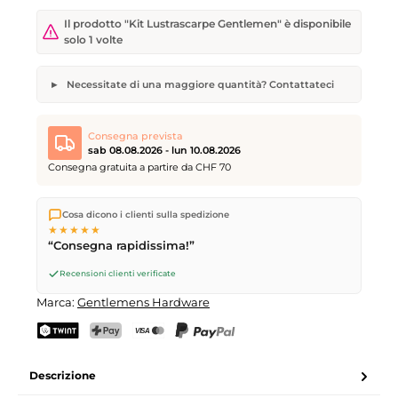
Il prodotto "Kit Lustrascarpe Gentlemen" è disponibile
solo 1 volte
Necessitate di una maggiore quantità? Contattateci
Kit Lustrascarpe Gentlemen
Quantità desiderata
Data di consegna desiderata
Consegna prevista
sab 08.08.2026 - lun 10.08.2026
Consegna gratuita a partire da CHF 70
Spediamo direttamente dal nostro magazzino a Kriens, in
Il vostro nome
Indirizzo e-mail
Cosa dicono i clienti sulla spedizione
Svizzera.
Consegna gratuita
a partire da
CHF 70
. Ordini
★★★★★
effettuati entro le
17
(lun–ven) spediti in giornata – consegna il
“Consegna rapidissima!”
giorno lavorativo successivo
tramite Posta Svizzera.
Consegna sabato
sab 08.08.2026
per CHF 9.95 – ordina entro
Recensioni clienti verificate
venerdì, ore 17
.
Invia richiesta
Marca:
Gentlemens Hardware
TWINT
PostFinance Pay
Carta di credito (Visa, Mastercard)
PayPal
Descrizione