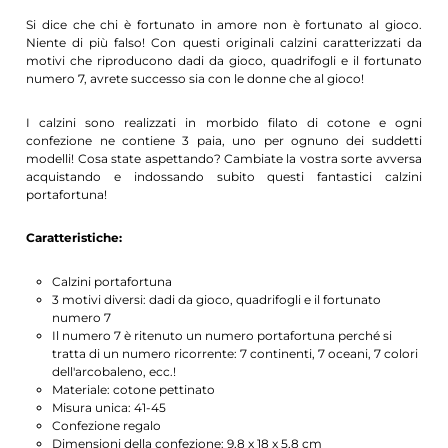
Si dice che chi è fortunato in amore non è fortunato al gioco.
Niente di più falso! Con questi originali calzini caratterizzati da
motivi che riproducono dadi da gioco, quadrifogli e il fortunato
numero 7, avrete successo sia con le donne che al gioco!
I calzini sono realizzati in morbido filato di cotone e ogni
confezione ne contiene 3 paia, uno per ognuno dei suddetti
modelli! Cosa state aspettando? Cambiate la vostra sorte avversa
acquistando e indossando subito questi fantastici calzini
portafortuna!
Caratteristiche:
Calzini portafortuna
3 motivi diversi: dadi da gioco, quadrifogli e il fortunato
numero 7
Il numero 7 è ritenuto un numero portafortuna perché si
tratta di un numero ricorrente: 7 continenti, 7 oceani, 7 colori
dell'arcobaleno, ecc.!
Materiale: cotone pettinato
Misura unica: 41-45
Confezione regalo
Dimensioni della confezione: 9,8 x 18 x 5,8 cm