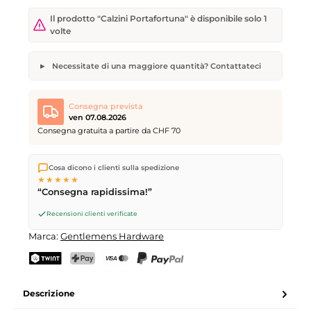
Il prodotto "Calzini Portafortuna" è disponibile solo 1
volte
Necessitate di una maggiore quantità? Contattateci
Calzini Portafortuna
Quantità desiderata
Data di consegna desiderata
Consegna prevista
ven 07.08.2026
Consegna gratuita a partire da CHF 70
Spediamo direttamente dal nostro magazzino a Kriens, in
Il vostro nome
Indirizzo e-mail
Cosa dicono i clienti sulla spedizione
Svizzera.
Consegna gratuita
a partire da
CHF 70
. Ordini
★★★★★
effettuati entro le
17
(lun–ven) spediti in giornata – consegna il
“Consegna rapidissima!”
giorno lavorativo successivo
tramite Posta Svizzera.
Recensioni clienti verificate
Invia richiesta
Marca:
Gentlemens Hardware
TWINT
PostFinance Pay
Carta di credito (Visa, Mastercard)
PayPal
Descrizione