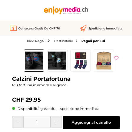
nuto principale
Consegna Gratis Da CHF 70
Spedizione Immediata
Idee Regali
Destinatario
Regali per Lui
Salta la galleria di immagini
Calzini Portafortuna
Più fortuna in amore e al gioco.
CHF 29.95
Disponibilità garantita – spedizione immediata
Quantità del prodotto: inserisci la quantità desiderata o usa i pulsanti per aume
Aggiungi al carrello