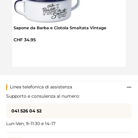
Sapone da Barba e Ciotola Smaltata Vintage
Prezzo normale:
CHF 34.95
Penn
Prez
CHF 
Linea telefonica di assistenza
Supporto e consulenza al numero:
041 526 04 52
Lun-Ven, 9–11:30 e 14–17