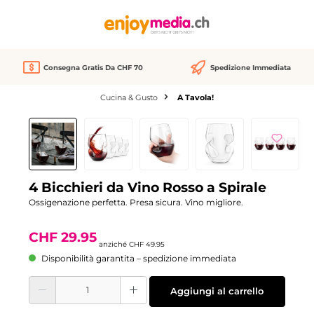
nuto principale
Consegna Gratis Da CHF 70
Spedizione Immediata
Cucina & Gusto
A Tavola!
Salta la galleria di immagini
Sconto
-40%
4 Bicchieri da Vino Rosso a Spirale
Ossigenazione perfetta. Presa sicura. Vino migliore.
CHF 29.95
anziché
CHF 49.95
Disponibilità garantita – spedizione immediata
Quantità del prodotto: inserisci la quantità desiderata o usa i pulsanti per aume
Aggiungi al carrello