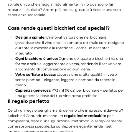
spirale unico che arieggia naturalmente il vino quando lo fai
roteare. Il risultato? Aromi più intensi, gusto più ricco e una vera
esperienza sensoriale.
Cosa rende questi bicchieri così speciali?
Design a spirale:
L'innovativa torsione nel bicchiere
garantisce che il vino entri in contatto ottimale con l'ossigeno
durante la mescita e la rotazione – come un decanter
integrato.
Ogni bicchiere è unico:
Ognuno dei quattro bicchieri ha una
forma a spirale leggermente diversa, rendendo il set un vero
argomento di conversazione ad ogni cena.
Vetro soffiato a bocca:
Lavorazione di alta qualità in vetro
senza piombo – elegante, leggero e comodo da tenere in
mano.
Capienza generosa:
473 ml (16 oz) per bicchiere – perfetto per
una generosa dose del tuo vino rosso preferito.
Il regalo perfetto
Cerchi un regalo per gli amanti del vino che impressioni davvero?
I bicchieri Conundrum sono un
regalo indimenticabile
per
compleanni, feste di inaugurazione, matrimoni o semplicemente
come sorpresa speciale. La confezione elegante rende il set
immediatamente pronto da regalare.