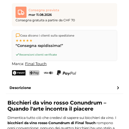
Consegna prevista
mar 11.08.2026
Consegna gratuita a partire da CHF 70
Spediamo direttamente dal nostro magazzino a Kriens, in
Cosa dicono i clienti sulla spedizione
Svizzera.
Consegna gratuita
a partire da
CHF 70
. Ordini
★★★★★
effettuati entro le
17
(lun–ven) spediti in giornata – consegna il
“Consegna rapidissima!”
giorno lavorativo successivo
tramite Posta Svizzera.
Recensioni clienti verificate
Marca:
Final Touch
TWINT
PostFinance Pay
Carta di credito (Visa, Mastercard)
PayPal
Descrizione
Bicchieri da vino rosso Conundrum –
Quando l'arte incontra il piacere
Dimentica tutto ciò che credevi di sapere sui bicchieri da vino. I
bicchieri da vino rosso Conundrum di Final Touch
rompono
ogni convenzione: ognuno dei quattro bicchieri ha uno stelo a