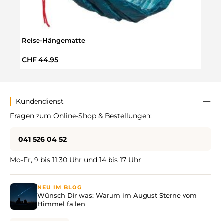
Reise-Hängematte
Bade
Regulärer Preis:
Verka
CHF 44.95
CHF 
Kundendienst
Fragen zum Online-Shop & Bestellungen:
041 526 04 52
Mo-Fr, 9 bis 11:30 Uhr und 14 bis 17 Uhr
NEU IM BLOG
Wünsch Dir was: Warum im August Sterne vom
Himmel fallen