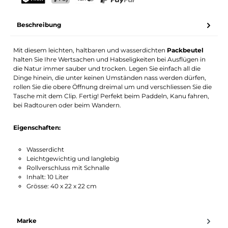
Dein Name
E-Mail-Adresse
TWINT
PostFinance Pay
Kreditkarte (Visa, Mastercard)
PayPal
Beschreibung
Benachrichtigung aktivieren
Mit diesem leichten, haltbaren und wasserdichten
Packbeutel
halten Sie Ihre Wertsachen und Habseligkeiten bei Ausflügen in
die Natur immer sauber und trocken. Legen Sie einfach all die
Dinge hinein, die unter keinen Umständen nass werden dürfen,
rollen Sie die obere Öffnung dreimal um und verschliessen Sie die
Tasche mit dem Clip. Fertig! Perfekt beim Paddeln, Kanu fahren,
bei Radtouren oder beim Wandern.
Eigenschaften:
Wasserdicht
Leichtgewichtig und langlebig
Rollverschluss mit Schnalle
Inhalt: 10 Liter
Grösse: 40 x 22 x 22 cm
Marke