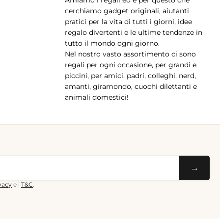
Amiamo i regali ed è per questo che
pp
cerchiamo gadget originali, aiutanti
pratici per la vita di tutti i giorni, idee
regalo divertenti e le ultime tendenze in
tutto il mondo ogni giorno.
Nel nostro vasto assortimento ci sono
regali per ogni occasione, per grandi e
piccini, per amici, padri, colleghi, nerd,
amanti, giramondo, cuochi dilettanti e
animali domestici!
→
ivacy
e i
T&C
.