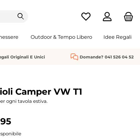
Hai 0 articoli nella list
nessere
Outdoor & Tempo Libero
Idee Regali
gali Originali E Unici
Domande? 041 526 04 52
ioli Camper VW T1
er ogni tavola estiva.
.95
sponibile