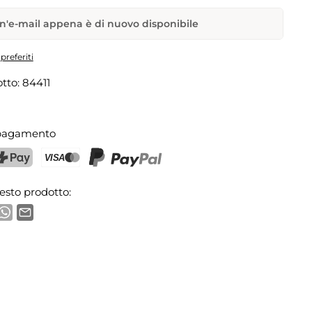
n'e-mail appena è di nuovo disponibile
 Camper VW T1
preferiti
tto:
84411
Indirizzo e-mail
 pagamento
 notifica
ostFinance Pay
Carta di credito (Visa, Mastercard)
PayPal
esto prodotto: