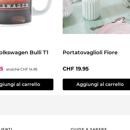
olkswagen Bulli T1
Portatovaglioli Fiore
i vendita:
Prezzo normale:
Prezzo normale:
95
CHF 19.95
anziché
CHF 14.95
iungi al carrello
Aggiungi al carrello
LIENTI
GUIDE & SAPERE