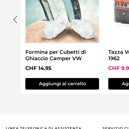
Formina per Cubetti di
Tazza V
Ghiaccio Camper VW
1962
Prezzo normale:
Prezzo d
CHF 14.95
CHF 9.
Aggiungi al carrello
Agg
LINEA TELEFONICA DI ASSISTENZA
SERVIZIO C