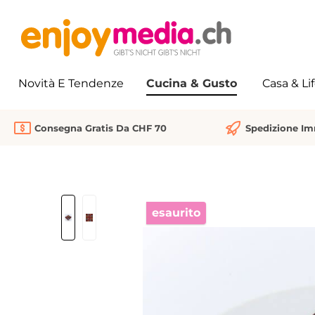
 ricerca
Passa alla navigazione principale
Novità E Tendenze
Cucina & Gusto
Casa & Li
Consegna Gratis Da CHF 70
Spedizione I
Salta la galleria di immagini
esaurito