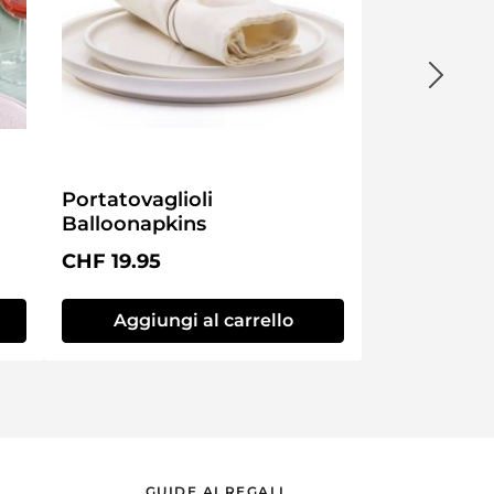
Portatovaglioli
Balloonapkins
Prezzo normale:
CHF 19.95
Aggiungi al carrello
GUIDE AI REGALI