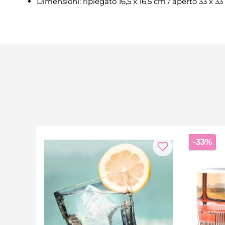
Dimensioni: ripiegato 16,5 x 16,5 cm / aperto 33 x 3
Sc
-33%