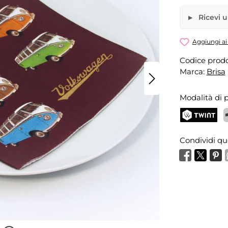
Ricevi u
Tovaglioli
Aggiungi ai 
Codice prodo
Il tuo nome
Marca:
Brisa
Modalità di
Attiva la
TWINT
P
Condividi qu