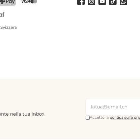
Facebook
Instagram
Youtube
TikTok
WhatsA
PostFinance Pay
Carta di credito (Visa, Mastercard)
 Svizzera
nte nella tua inbox.
Accetto la
politica sulla pr