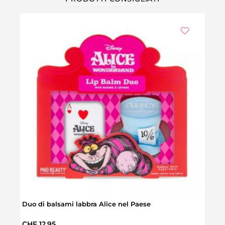
Duo di balsami labbra Alice nel Paese
Bicch
Prezzo normale:
Prez
CHF 12.95
CHF 