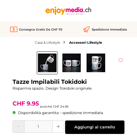
nuto principale
Consegna Gratis Da CHF 70
Spedizione Immediata
Casa & Lifestyle
Accessori Lifestyle
Salta la galleria di immagini
Sconto
-60%
Tazze Impilabili Tokidoki
Risparmia spazio. Design Tokidoki originale.
CHF 9.95
anziché
CHF 24.95
Disponibilità garantita – spedizione immediata
Quantità del prodotto: inserisci la quantità desiderata o usa i pulsanti per aume
Aggiungi al carrello