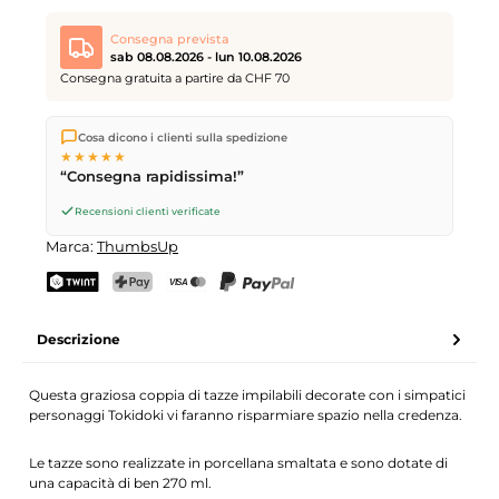
Consegna prevista
sab 08.08.2026 - lun 10.08.2026
Consegna gratuita a partire da CHF 70
Spediamo direttamente dal nostro magazzino a Kriens, in
Cosa dicono i clienti sulla spedizione
Svizzera.
Consegna gratuita
a partire da
CHF 70
. Ordini
★★★★★
effettuati entro le
17
(lun–ven) spediti in giornata – consegna il
“Consegna rapidissima!”
giorno lavorativo successivo
tramite Posta Svizzera.
Consegna sabato
sab 08.08.2026
per CHF 9.95 – ordina entro
Recensioni clienti verificate
venerdì, ore 17
.
Marca:
ThumbsUp
TWINT
PostFinance Pay
Carta di credito (Visa, Mastercard)
PayPal
Descrizione
Questa graziosa coppia di tazze impilabili decorate con i simpatici
personaggi Tokidoki vi faranno risparmiare spazio nella credenza.
Le tazze sono realizzate in porcellana smaltata e sono dotate di
una capacità di ben 270 ml.