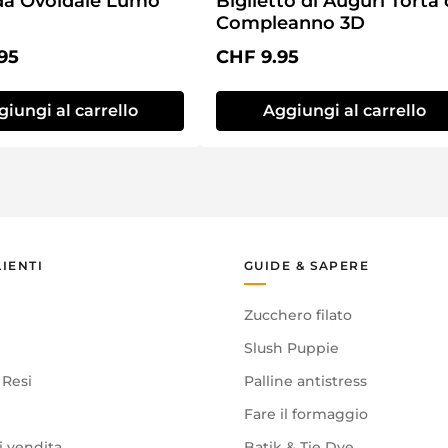
a Ovoidale Lumo
Biglietto di Auguri Torta 
Compleanno 3D
normale:
Prezzo normale:
95
CHF 9.95
iungi al carrello
Aggiungi al carrello
LIENTI
GUIDE & SAPERE
Zucchero filato
Slush Puppie
 Resi
Palline antistress
Fare il formaggio
i vendita
Batik & Tie Dye