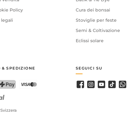
okie Policy
Cura dei bonsai
legali
Stoviglie per feste
Semi & Coltivazione
Eclissi solare
 & SPEDIZIONE
SEGUICI SU
Facebook
Instagram
Youtube
TikTok
WhatsA
PostFinance Pay
Carta di credito (Visa, Mastercard)
 Svizzera