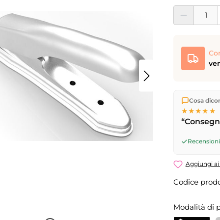
Quantità del pro
Co
ven
Spediamo di
Cosa dicono
Consegna 
★★★★★
17
(lun–ven)
“Consegna
successivo
Recensioni 
Aggiungi ai 
Codice prodo
Modalità di