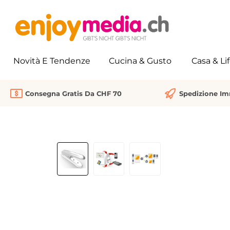
 ricerca
Passa alla navigazione principale
Novità E Tendenze
Cucina & Gusto
Casa & Li
Consegna Gratis Da CHF 70
Spedizione I
Salta la galleria di immagini