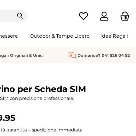
Hai 0 articoli nella list
nessere
Outdoor & Tempo Libero
Idee Regali
gali Originali E Unici
Domande? 041 526 04 52
rino per Scheda SIM
 SIM con precisione professionale.
9.95
ità garantita – spedizione immediata