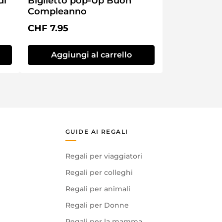
di
Biglietto pop-Up Buon
Compleanno
Prezzo normale:
CHF 7.95
Aggiungi al carrello
GUIDE AI REGALI
Regali per viaggiatori
Regali per colleghi
Regali per animali
Regali per Donne
Regali per la mamma