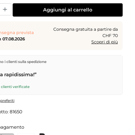
dotto: inserisci la quantità desiderata o usa i pulsanti per aumentare o dimi
Aggiungi al carrello
Consegna gratuita a partire da
nsegna prevista
CHF 70
 07.08.2026
Scopri di più
rettamente dal nostro magazzino a Kriens, in Svizzera.
 i clienti sulla spedizione
gratuita
a partire da
CHF 70
. Ordini effettuati entro le
 spediti in giornata – consegna il
giorno lavorativo
 rapidissima!”
tramite Posta Svizzera.
clienti verificate
preferiti
tto:
81650
 pagamento