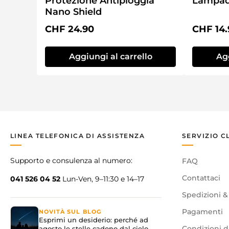
Protezione Antipioggia
Lampad
Nano Shield
Prezzo normale:
Prezzo 
CHF 24.90
CHF 14.
Aggiungi al carrello
Agg
LINEA TELEFONICA DI ASSISTENZA
SERVIZIO C
Supporto e consulenza al numero:
FAQ
Contattaci
041 526 04 52
Lun-Ven, 9–11:30 e 14–17
Spedizioni &
Pagamenti
NOVITÀ SUL BLOG
Esprimi un desiderio: perché ad
agosto le stelle cadono dal cielo
Condizioni d