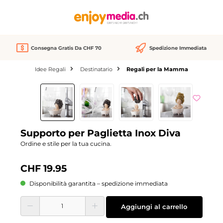
nuto principale
Consegna Gratis Da CHF 70
Spedizione Immediata
Idee Regali
Destinatario
Regali per la Mamma
Salta la galleria di immagini
Supporto per Paglietta Inox Diva
Ordine e stile per la tua cucina.
CHF 19.95
Disponibilità garantita – spedizione immediata
Quantità del prodotto: inserisci la quantità desiderata o usa i pulsanti per aume
Aggiungi al carrello