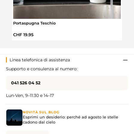
Portaspugna Teschio
Port
Prezzo normale:
Prez
CHF 19.95
CHF 
Linea telefonica di assistenza
Supporto e consulenza al numero:
041 526 04 52
Lun-Ven, 9–11:30 e 14–17
NOVITÀ SUL BLOG
Esprimi un desiderio: perché ad agosto le stelle
cadono dal cielo