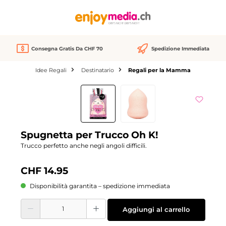
nuto principale
Consegna Gratis Da CHF 70
Spedizione Immediata
Idee Regali
Destinatario
Regali per la Mamma
Salta la galleria di immagini
Spugnetta per Trucco Oh K!
Trucco perfetto anche negli angoli difficili.
CHF 14.95
Disponibilità garantita – spedizione immediata
Quantità del prodotto: inserisci la quantità desiderata o usa i pulsanti per aume
Aggiungi al carrello