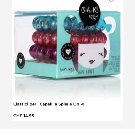
Elastici per i Capelli a Spirale Oh K!
Metro
Prezzo normale:
Prez
CHF 14.95
CHF 