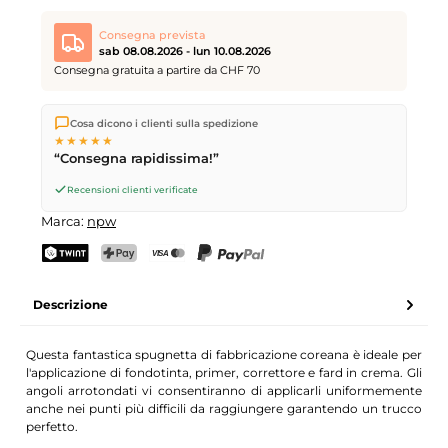
Consegna prevista
sab 08.08.2026 - lun 10.08.2026
Consegna gratuita a partire da CHF 70
Spediamo direttamente dal nostro magazzino a Kriens, in
Cosa dicono i clienti sulla spedizione
Svizzera.
Consegna gratuita
a partire da
CHF 70
. Ordini
★★★★★
effettuati entro le
17
(lun–ven) spediti in giornata – consegna il
“Consegna rapidissima!”
giorno lavorativo successivo
tramite Posta Svizzera.
Consegna sabato
sab 08.08.2026
per CHF 9.95 – ordina entro
Recensioni clienti verificate
venerdì, ore 17
.
Marca:
npw
TWINT
PostFinance Pay
Carta di credito (Visa, Mastercard)
PayPal
Descrizione
Questa fantastica spugnetta di fabbricazione coreana è ideale per
l'applicazione di fondotinta, primer, correttore e fard in crema. Gli
angoli arrotondati vi consentiranno di applicarli uniformemente
anche nei punti più difficili da raggiungere garantendo un trucco
perfetto.