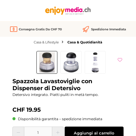
nuto principale
Consegna Gratis Da CHF 70
Spedizione Immediata
Casa & Lifestyle
Casa & Quotidianità
Salta la galleria di immagini
Spazzola Lavastoviglie con
Dispenser di Detersivo
Detersivo integrato. Piatti puliti in metà tempo.
CHF 19.95
Disponibilità garantita – spedizione immediata
Quantità del prodotto: inserisci la quantità desiderata o usa i pulsanti per aume
Aggiungi al carrello