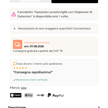
Il prodotto "Spazzola Lavastoviglie con Dispenser di
Detersivo" è disponibile solo 1 volte
Necessitate di una maggiore quantità? Contattateci
Spazzola Lavastoviglie con Dispenser di Detersivo
Quantità desiderata
Data di consegna desiderata
Consegna prevista
ven 07.08.2026
Consegna gratuita a partire da CHF 70
Spediamo direttamente dal nostro magazzino a Kriens, in
Il vostro nome
Indirizzo e-mail
Cosa dicono i clienti sulla spedizione
Svizzera.
Consegna gratuita
a partire da
CHF 70
. Ordini
★★★★★
effettuati entro le
17
(lun–ven) spediti in giornata – consegna il
“Consegna rapidissima!”
giorno lavorativo successivo
tramite Posta Svizzera.
Recensioni clienti verificate
Invia richiesta
Marca:
oxo
TWINT
PostFinance Pay
Carta di credito (Visa, Mastercard)
PayPal
Descrizione