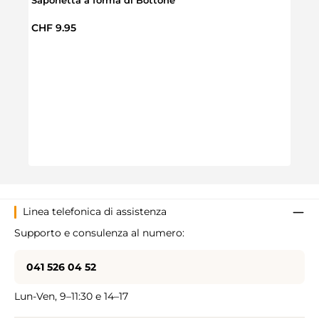
Prezzo normale:
CHF 9.95
Spazz
Prez
CHF 
Linea telefonica di assistenza
Supporto e consulenza al numero:
041 526 04 52
Lun-Ven, 9–11:30 e 14–17