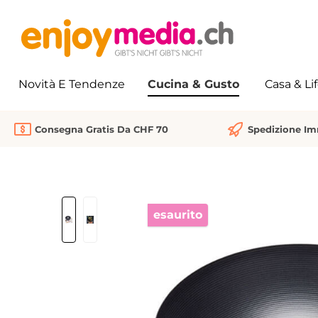
 ricerca
Passa alla navigazione principale
Novità E Tendenze
Cucina & Gusto
Casa & Li
Consegna Gratis Da CHF 70
Spedizione I
Salta la galleria di immagini
esaurito