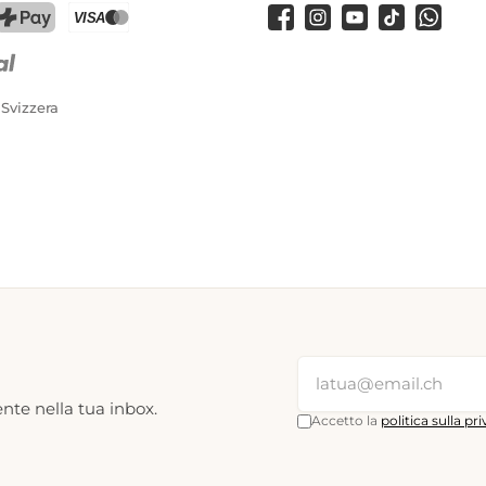
Facebook
Instagram
Youtube
TikTok
WhatsA
PostFinance Pay
Carta di credito (Visa, Mastercard)
 Svizzera
nte nella tua inbox.
Accetto la
politica sulla pr