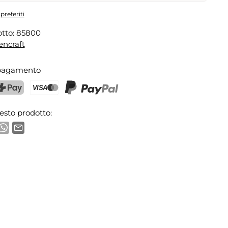
cina Cinese
preferiti
tto:
85800
Indirizzo e-mail
encraft
 pagamento
 notifica
ostFinance Pay
Carta di credito (Visa, Mastercard)
PayPal
esto prodotto: