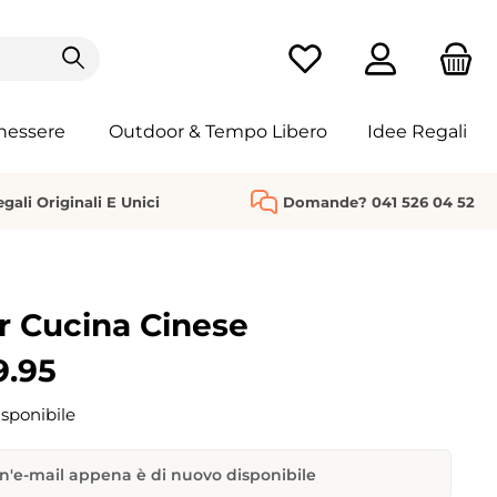
Hai 0 articoli nella list
nessere
Outdoor & Tempo Libero
Idee Regali
gali Originali E Unici
Domande? 041 526 04 52
r Cucina Cinese
9.95
sponibile
n'e-mail appena è di nuovo disponibile