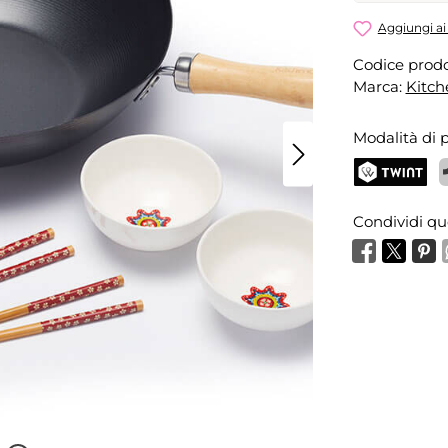
Set per Cu
Aggiungi ai 
Codice prodo
Il tuo nome
Marca:
Kitch
Modalità di
Attiva la
TWINT
P
Condividi qu