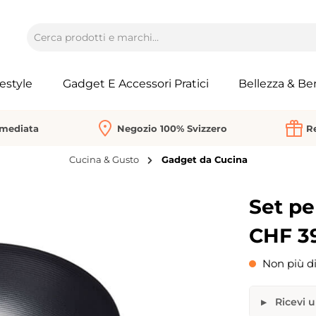
festyle
Gadget E Accessori Pratici
Bellezza & Be
mmediata
Negozio 100% Svizzero
Re
Cucina & Gusto
Gadget da Cucina
Set pe
CHF 3
Non più di
Ricevi u