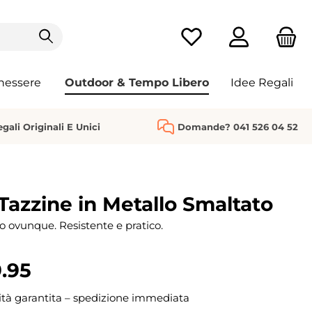
Hai 0 articoli nella list
nessere
Outdoor & Tempo Libero
Idee Regali
gali Originali E Unici
Domande? 041 526 04 52
 Tazzine in Metallo Smaltato
o ovunque. Resistente e pratico.
.95
ità garantita – spedizione immediata