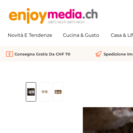
 ricerca
Passa alla navigazione principale
Novità E Tendenze
Cucina & Gusto
Casa & Li
Consegna Gratis Da CHF 70
Spedizione I
Salta la galleria di immagini