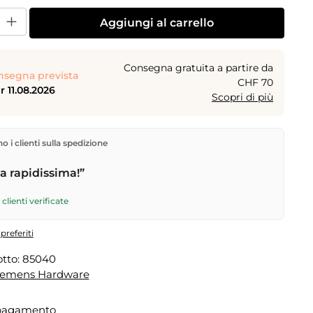
dotto: inserisci la quantità desiderata o usa i pulsanti per aumentare o dimi
Aggiungi al carrello
Consegna gratuita a partire da
nsegna prevista
CHF 70
 11.08.2026
Scopri di più
rettamente dal nostro magazzino a Kriens, in Svizzera.
 i clienti sulla spedizione
gratuita
a partire da
CHF 70
. Ordini effettuati entro le
 spediti in giornata – consegna il
giorno lavorativo
 rapidissima!”
tramite Posta Svizzera.
clienti verificate
preferiti
tto:
85040
lemens Hardware
 pagamento