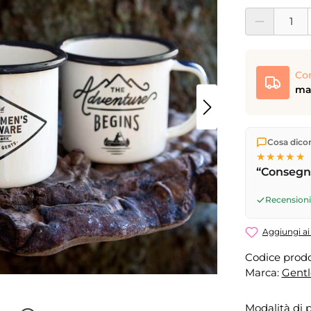
Quantità del pro
Co
mar
Spediamo di
Cosa dicono
Consegna 
★★★★★
17
(lun–ven)
“Consegna
successivo
Recensioni 
Aggiungi ai 
Codice prodo
Marca:
Gent
Modalità di