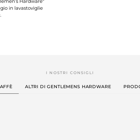
ntlemen’s Hardware"
io in lavastoviglie
.
CAFFÈ
ALTRI DI GENTLEMENS HARDWARE
PRODO