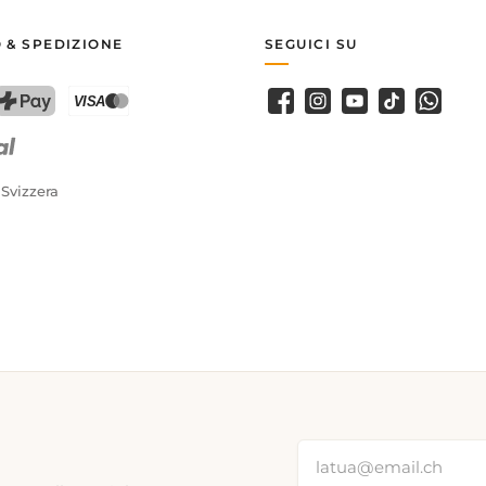
 & SPEDIZIONE
SEGUICI SU
Facebook
Instagram
Youtube
TikTok
WhatsA
PostFinance Pay
Carta di credito (Visa, Mastercard)
 Svizzera