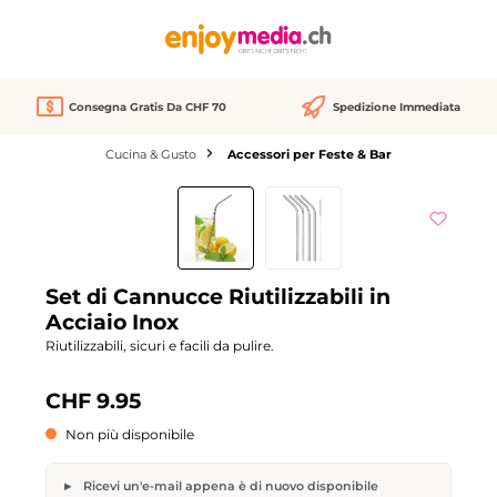
nuto principale
Consegna Gratis Da CHF 70
Spedizione Immediata
Cucina & Gusto
Accessori per Feste & Bar
Salta la galleria di immagini
esaurito
Set di Cannucce Riutilizzabili in
Acciaio Inox
Riutilizzabili, sicuri e facili da pulire.
CHF 9.95
Non più disponibile
Ricevi un'e-mail appena è di nuovo disponibile