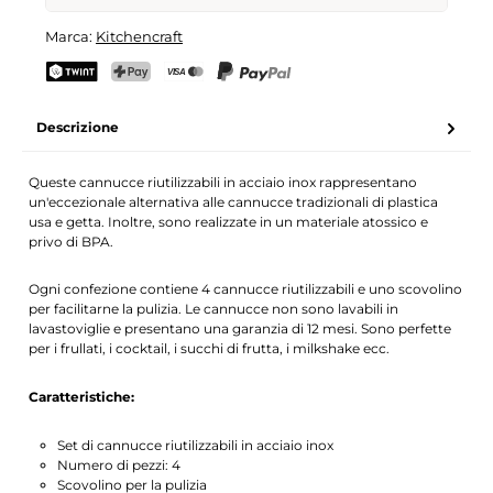
Set di Cannucce Riutilizzabili in Acciaio Inox
Marca:
Kitchencraft
Il tuo nome
Indirizzo e-mail
TWINT
PostFinance Pay
Carta di credito (Visa, Mastercard)
PayPal
Descrizione
Attiva la notifica
Queste cannucce riutilizzabili in acciaio inox rappresentano
un'eccezionale alternativa alle cannucce tradizionali di plastica
usa e getta. Inoltre, sono realizzate in un materiale atossico e
privo di BPA.
Ogni confezione contiene 4 cannucce riutilizzabili e uno scovolino
per facilitarne la pulizia. Le cannucce non sono lavabili in
lavastoviglie e presentano una garanzia di 12 mesi. Sono perfette
per i frullati, i cocktail, i succhi di frutta, i milkshake ecc.
Caratteristiche:
Set di cannucce riutilizzabili in acciaio inox
Numero di pezzi: 4
Scovolino per la pulizia