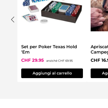
Set per Poker Texas Hold
Aprisca
'Em
Campeg
Prezzo di vendita:
Prezzo normale:
Prezzo 
CHF 29.95
CHF 16.
anziché
CHF 69.95
Aggiungi al carrello
Agg