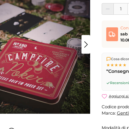
Quantità del pro
Con
sab 
10.0
Spediamo di
Cosa dicono
Consegna 
★★★★★
17
(lun–ven)
“Consegna
successivo
08.08.202
Recensioni 
Aggiungi ai 
Codice prodo
Marca:
Gent
Modalità di