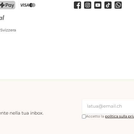
Facebook
Instagram
Youtube
TikTok
WhatsA
PostFinance Pay
Carta di credito (Visa, Mastercard)
 Svizzera
nte nella tua inbox.
Accetto la
politica sulla pr