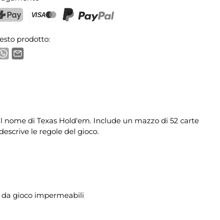
ostFinance Pay
Carta di credito (Visa, Mastercard)
PayPal
esto prodotto:
 il nome di Texas Hold'em. Include un mazzo di 52 carte
descrive le regole del gioco.
te da gioco impermeabili