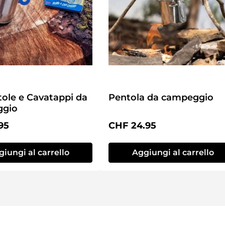
tole e Cavatappi da
Pentola da campeggio
gio
normale:
Prezzo normale:
95
CHF 24.95
iungi al carrello
Aggiungi al carrello