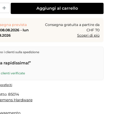
dotto: inserisci la quantità desiderata o usa i pulsanti per aumentare o dimi
Aggiungi al carrello
segna prevista
Consegna gratuita a partire da
08.08.2026 - lun
CHF 70
8.2026
Scopri di più
rettamente dal nostro magazzino a Kriens, in Svizzera.
 i clienti sulla spedizione
gratuita
a partire da
CHF 70
. Ordini effettuati entro le
 spediti in giornata – consegna il
giorno lavorativo
 rapidissima!”
tramite Posta Svizzera. Consegna sabato
sab
6
per CHF 9.95 – ordina entro
venerdì, ore 17
.
clienti verificate
preferiti
tto:
85014
lemens Hardware
 pagamento