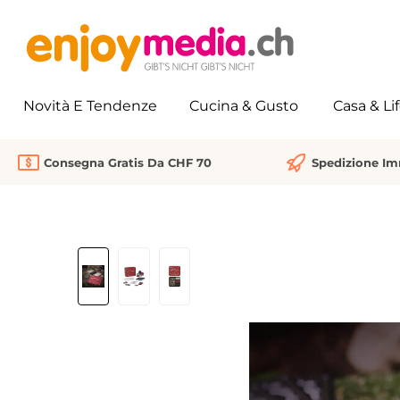
 ricerca
Passa alla navigazione principale
Novità E Tendenze
Cucina & Gusto
Casa & Li
Consegna Gratis Da CHF 70
Spedizione I
Salta la galleria di immagini