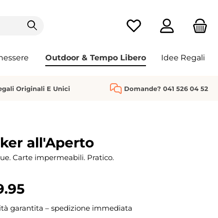
Hai 0 articoli nella list
nessere
Outdoor & Tempo Libero
Idee Regali
gali Originali E Unici
Domande? 041 526 04 52
ker all'Aperto
e. Carte impermeabili. Pratico.
9.95
ità garantita – spedizione immediata