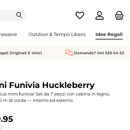
Hai 0 articoli nella list
nessere
Outdoor & Tempo Libero
Idee Regali
gali Originali E Unici
Domande? 041 526 04 52
ni Funivia Huckleberry
 tua mini funivia! Set da 7 pezzi con cabina in legno,
10 m di corda — interno ed esterno.
.95