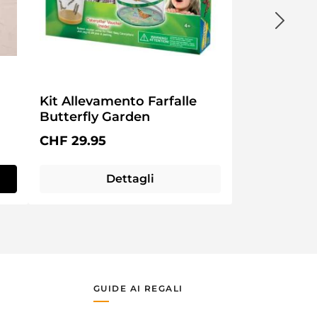
a stanza.
nti.
Kit Allevamento Farfalle
Butterfly Garden
Prezzo normale:
CHF 29.95
Dettagli
e costruire insieme è metà del divertimento!
GUIDE AI REGALI