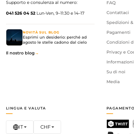
Supporto e consulenza al numero:
Dimensioni cabina: 14 × 14 cm
FAQ
Lunghezza corda: 10 m
Contattaci
041 526 04 52
Lun-Ven, 9–11:30 e 14–17
Età: dai 4 anni
Utilizzabile all'interno e all'esterno
Spedizioni &
Design: Koens & Middlekoop (Paesi Bassi)
Pagamenti
NOVITÀ SUL BLOG
Esprimi un desiderio: perché ad
agosto le stelle cadono dal cielo
Condizioni d
Privacy e Co
Il nostro blog
Informazioni 
Su di noi
Media
LINGUA E VALUTA
PAGAMENTO
IT
CHF
TWINT