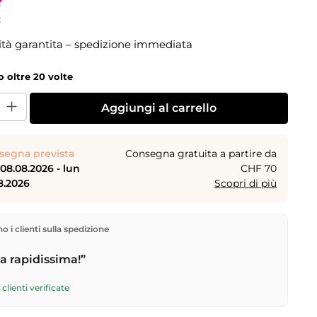
edia di 5 su 5 stelle
e
ità garantita – spedizione immediata
o oltre 20 volte
dotto: inserisci la quantità desiderata o usa i pulsanti per aumentare o dimi
Aggiungi al carrello
segna prevista
Consegna gratuita a partire da
08.08.2026 - lun
CHF 70
8.2026
Scopri di più
rettamente dal nostro magazzino a Kriens, in Svizzera.
 i clienti sulla spedizione
gratuita
a partire da
CHF 70
. Ordini effettuati entro le
 spediti in giornata – consegna il
giorno lavorativo
 rapidissima!”
tramite Posta Svizzera. Consegna sabato
sab
6
per CHF 9.95 – ordina entro
venerdì, ore 17
.
clienti verificate