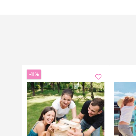
Utilizzabile all'interno e all'esterno
Questo set funivia non si limita al giardino. Nelle giorna
a castello alla scrivania, da finestra a finestra — le possib
Imparare giocando — scienze in pratic
Sperimentando con la tensione della corda, l'inclinazione
oggetti? Cosa succede cambiando l'angolo? La funivia t
Sconto
-11%
Il regalo perfetto per piccoli esplorato
Compleanno, Natale o semplicemente per il piacere di r
ingegneri in erba e tutti quelli che amano il gioco manu
Domande frequenti
Quanto è lunga la corda?