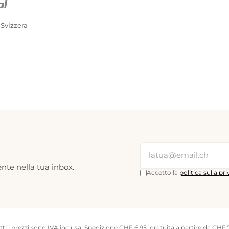
 Svizzera
nte nella tua inbox.
Accetto la
politica sulla pr
tti i prezzi sono IVA inclusa. Spedizione CHF 6.95, gratuita a partire da CHF 