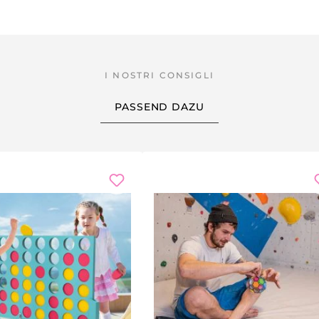
te di pioggia, montalo in cameretta, nel corridoio o nella tromb
ilità sono infinite.
a
PASSEND DAZU
 e il carico, i bambini scoprono principi fisici fondamentali: c
rasforma concetti STEM astratti in apprendimento concreto, 
ri
egalare — il Set Mini Funivia Huckleberry è un'idea regalo p
ale. Materiali di qualità (legno di pino FSC, metallo, nylon)