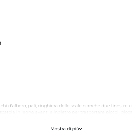
)
i d'albero, pali, ringhiera delle scale o anche due finestre una
catola in legno avanti e indietro per trasportare piccoli giocat
 in azione!
Mostra di più