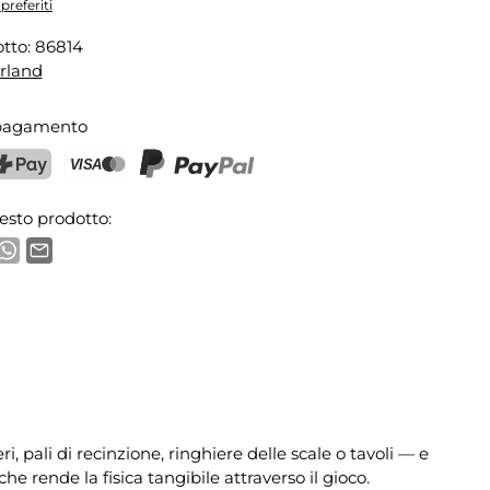
preferiti
tto:
86814
rland
 pagamento
ostFinance Pay
Carta di credito (Visa, Mastercard)
PayPal
esto prodotto:
, pali di recinzione, ringhiere delle scale o tavoli — e
e rende la fisica tangibile attraverso il gioco.