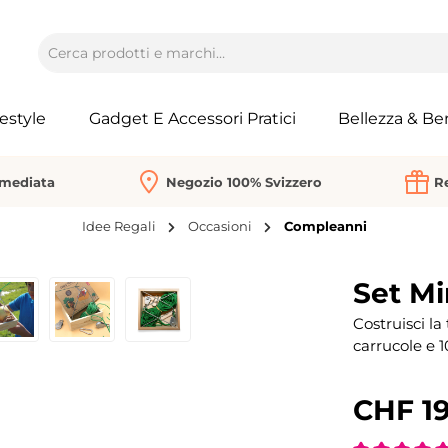
festyle
Gadget E Accessori Pratici
Bellezza & Be
mmediata
Negozio 100% Svizzero
Re
Idee Regali
Occasioni
Compleanni
Set Mi
Costruisci la
carrucole e 
CHF 19