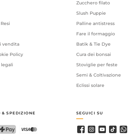
Zucchero filato
Slush Puppie
 Resi
Palline antistress
Fare il formaggio
i vendita
Batik & Tie Dye
okie Policy
Cura dei bonsai
legali
Stoviglie per feste
Semi & Coltivazione
Eclissi solare
 & SPEDIZIONE
SEGUICI SU
Facebook
Instagram
Youtube
TikTok
WhatsA
PostFinance Pay
Carta di credito (Visa, Mastercard)