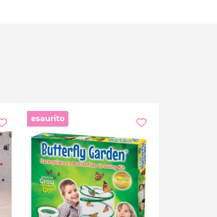
a delle scale. Dalla casa sull'albero al suolo, dal letto
ome agisce la gravità? Perché l'attrito rallenta gli
senza schermi e all'aria aperta.
esaurito
erfetta per bambini amanti della natura, piccoli
, un concetto senza tempo e un divertimento infinito.