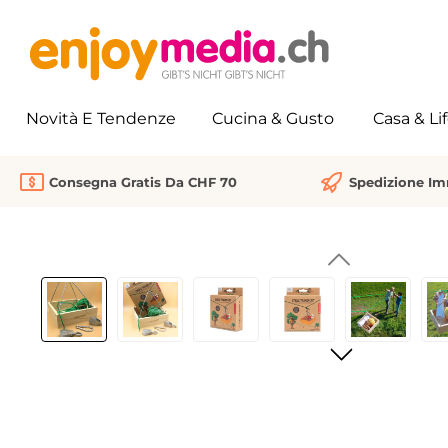
 ricerca
Passa alla navigazione principale
Novità E Tendenze
Cucina & Gusto
Casa & Li
Consegna Gratis Da CHF 70
Spedizione I
Salta la galleria di immagini