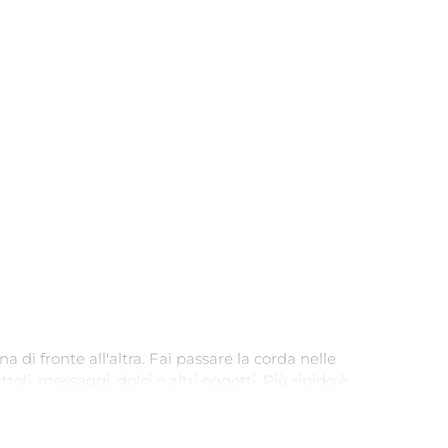
 di fronte all'altra. Fai passare la corda nelle
toli, messaggi, dolci o altri oggetti. Più ripido è