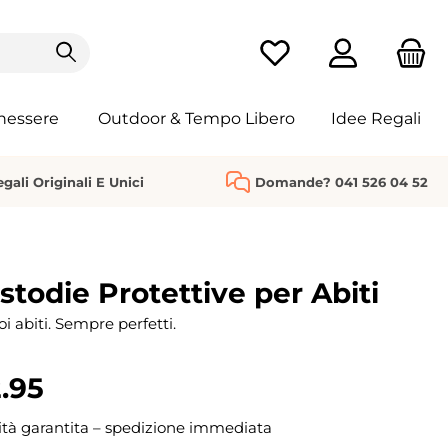
Hai 0 articoli nella list
nessere
Outdoor & Tempo Libero
Idee Regali
gali Originali E Unici
Domande? 041 526 04 52
stodie Protettive per Abiti
oi abiti. Sempre perfetti.
.95
ità garantita – spedizione immediata