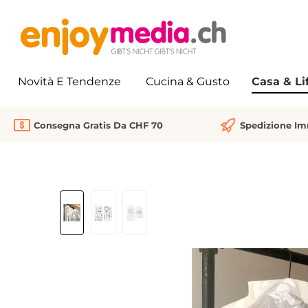
 ricerca
Passa alla navigazione principale
Novità E Tendenze
Cucina & Gusto
Casa & Li
Consegna Gratis Da CHF 70
Spedizione I
Salta la galleria di immagini