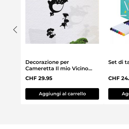
Decorazione per
Set di t
Cameretta Il mio Vicino
Totoro
Prezzo normale:
Prezzo 
CHF 29.95
CHF 24
Aggiungi al carrello
Agg