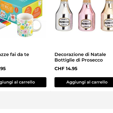
azze fai da te
Decorazione di Natale
Bottiglie di Prosecco
normale:
Prezzo normale:
.95
CHF 14.95
iungi al carrello
Aggiungi al carrello