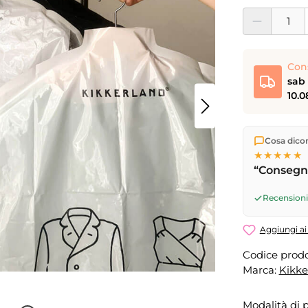
Quantità del pro
Con
sab 
10.0
Spediamo di
Cosa dicono
Consegna 
★★★★★
17
(lun–ven)
“Consegna
successivo
08.08.202
Recensioni 
Aggiungi ai 
Codice prodo
Marca:
Kikke
Modalità di