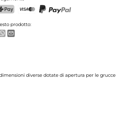
ostFinance Pay
Carta di credito (Visa, Mastercard)
PayPal
esto prodotto:
e dimensioni diverse dotate di apertura per le grucce