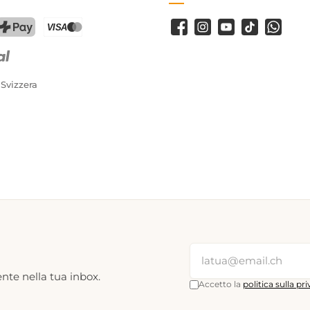
Facebook
Instagram
Youtube
TikTok
WhatsA
PostFinance Pay
Carta di credito (Visa, Mastercard)
 Svizzera
nte nella tua inbox.
Accetto la
politica sulla pr