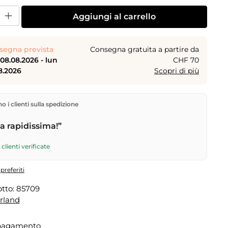
dotto: inserisci la quantità desiderata o usa i pulsanti per aumentare o dimi
Aggiungi al carrello
segna prevista
Consegna gratuita a partire da
08.08.2026 - lun
CHF 70
8.2026
Scopri di più
rettamente dal nostro magazzino a Kriens, in Svizzera.
 i clienti sulla spedizione
gratuita
a partire da
CHF 70
. Ordini effettuati entro le
 spediti in giornata – consegna il
giorno lavorativo
 rapidissima!”
tramite Posta Svizzera. Consegna sabato
sab
6
per CHF 9.95 – ordina entro
venerdì, ore 17
.
clienti verificate
preferiti
tto:
85709
rland
 pagamento