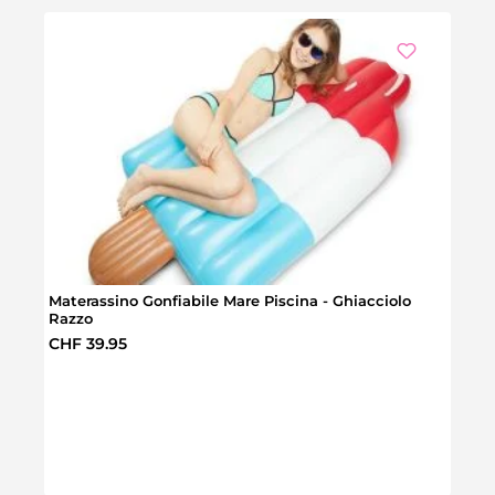
Materassino Gonfiabile Mare Piscina - Ghiacciolo
Razzo
Prezzo normale:
CHF 39.95
Mater
Prez
CHF 