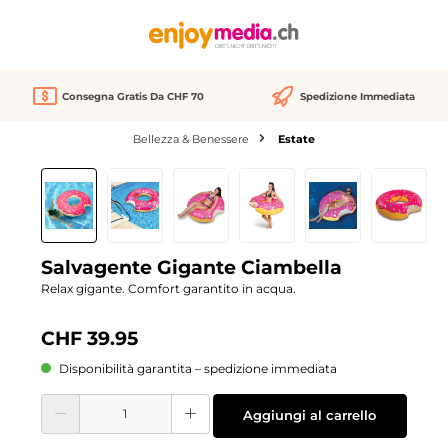
nuto principale
Consegna Gratis Da CHF 70
Spedizione Immediata
Bellezza & Benessere
Estate
Salta la galleria di immagini
Salvagente Gigante Ciambella
Relax gigante. Comfort garantito in acqua.
CHF 39.95
Disponibilità garantita – spedizione immediata
Quantità del prodotto: inserisci la quantità desiderata o usa i pulsanti per aume
Aggiungi al carrello