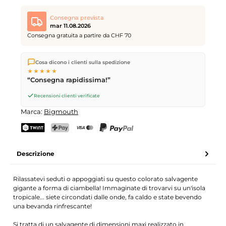
Consegna prevista
mar 11.08.2026
Consegna gratuita a partire da CHF 70
Spediamo direttamente dal nostro magazzino a Kriens, in
Cosa dicono i clienti sulla spedizione
Svizzera.
Consegna gratuita
a partire da
CHF 70
. Ordini
★★★★★
effettuati entro le
17
(lun–ven) spediti in giornata – consegna il
“Consegna rapidissima!”
giorno lavorativo successivo
tramite Posta Svizzera.
Recensioni clienti verificate
Marca:
Bigmouth
TWINT
PostFinance Pay
Carta di credito (Visa, Mastercard)
PayPal
Descrizione
Rilassatevi seduti o appoggiati su questo colorato salvagente
gigante a forma di ciambella! Immaginate di trovarvi su un'isola
tropicale... siete circondati dalle onde, fa caldo e state bevendo
una bevanda rinfrescante!
Si tratta di un salvagente di dimensioni maxi realizzato in