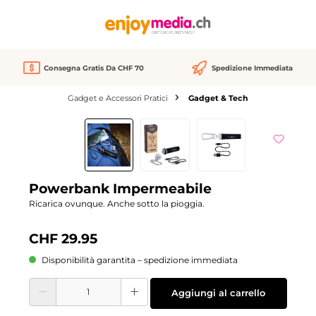
nuto principale
Consegna Gratis Da CHF 70
Spedizione Immediata
Gadget e Accessori Pratici
Gadget & Tech
Salta la galleria di immagini
Powerbank Impermeabile
Ricarica ovunque. Anche sotto la pioggia.
CHF 29.95
Disponibilità garantita – spedizione immediata
Quantità del prodotto: inserisci la quantità desiderata o usa i pulsanti per aume
Aggiungi al carrello