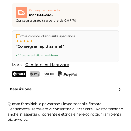
Consegna prevista
mar 11.08.2026
Consegna gratuita a partire da CHF 70
Spediamo direttamente dal nostro magazzino a Kriens, in
Cosa dicono i clienti sulla spedizione
Svizzera.
Consegna gratuita
a partire da
CHF 70
. Ordini
★★★★★
effettuati entro le
17
(lun–ven) spediti in giornata – consegna il
“Consegna rapidissima!”
giorno lavorativo successivo
tramite Posta Svizzera.
Recensioni clienti verificate
Marca:
Gentlemens Hardware
TWINT
PostFinance Pay
Carta di credito (Visa, Mastercard)
PayPal
Descrizione
Questa formidabile powerbank impermeabile firmata
Gentlemen's Hardware vi consentirà di ricaricare il vostro telefono
anche in assenza di corrente elettrica e nelle condizioni ambientali
più avverse.