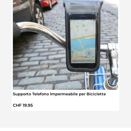
Supporto Telefono Impermeabile per Biciclette
Cari
Prezzo normale:
Prez
CHF 19.95
CHF 