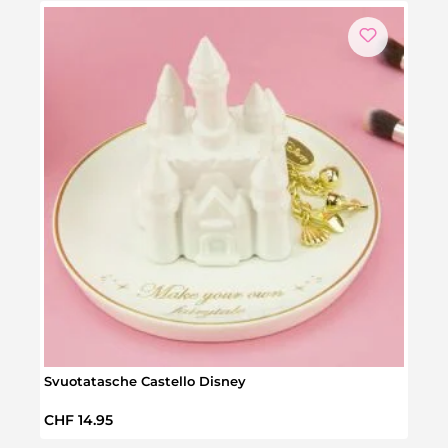
Svuotatasche Castello Disney
Porta
Prezzo normale:
Prez
CHF 14.95
CHF 