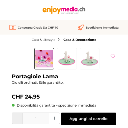
nuto principale
Consegna Gratis Da CHF 70
Spedizione Immediata
Casa & Lifestyle
Casa & Decorazione
Salta la galleria di immagini
Portagioie Lama
Gioielli ordinati. Stile garantito.
CHF 24.95
Disponibilità garantita – spedizione immediata
Quantità del prodotto: inserisci la quantità desiderata o usa i pulsanti per aume
Aggiungi al carrello