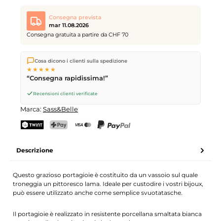
Consegna prevista
mar 11.08.2026
Consegna gratuita a partire da CHF 70
Spediamo direttamente dal nostro magazzino a Kriens, in
Cosa dicono i clienti sulla spedizione
Svizzera.
Consegna gratuita
a partire da
CHF 70
. Ordini
★★★★★
effettuati entro le
17
(lun–ven) spediti in giornata – consegna il
“Consegna rapidissima!”
giorno lavorativo successivo
tramite Posta Svizzera.
Recensioni clienti verificate
Marca:
Sass&Belle
TWINT
PostFinance Pay
Carta di credito (Visa, Mastercard)
PayPal
Descrizione
Questo grazioso portagioie è costituito da un vassoio sul quale
troneggia un pittoresco lama. Ideale per custodire i vostri bijoux,
può essere utilizzato anche come semplice svuotatasche.
Il portagioie è realizzato in resistente porcellana smaltata bianca