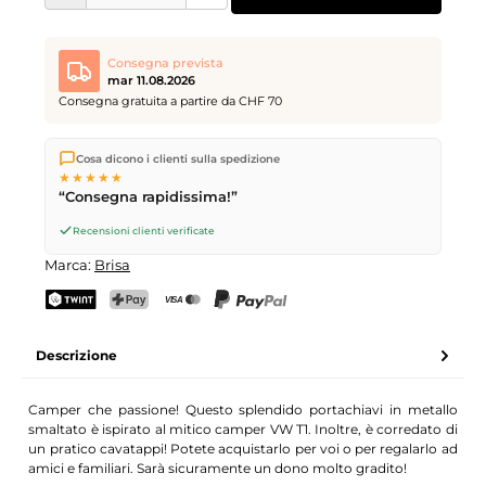
Consegna prevista
mar 11.08.2026
Consegna gratuita a partire da CHF 70
Spediamo direttamente dal nostro magazzino a Kriens, in
Cosa dicono i clienti sulla spedizione
Svizzera.
Consegna gratuita
a partire da
CHF 70
. Ordini
★★★★★
effettuati entro le
17
(lun–ven) spediti in giornata – consegna il
“Consegna rapidissima!”
giorno lavorativo successivo
tramite Posta Svizzera.
Recensioni clienti verificate
Marca:
Brisa
TWINT
PostFinance Pay
Carta di credito (Visa, Mastercard)
PayPal
Descrizione
Camper che passione! Questo splendido portachiavi in metallo
smaltato è ispirato al mitico camper VW T1. Inoltre, è corredato di
un pratico cavatappi! Potete acquistarlo per voi o per regalarlo ad
amici e familiari. Sarà sicuramente un dono molto gradito!