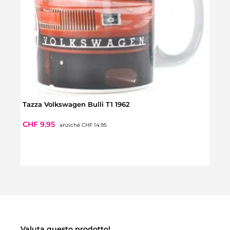
Tazza Volkswagen Bulli T1 1962
Prezzo normale:
Prezzo di vendita:
CHF 9.95
anziché
CHF 14.95
Sveg
Prez
CHF 
Valuta questo prodotto!