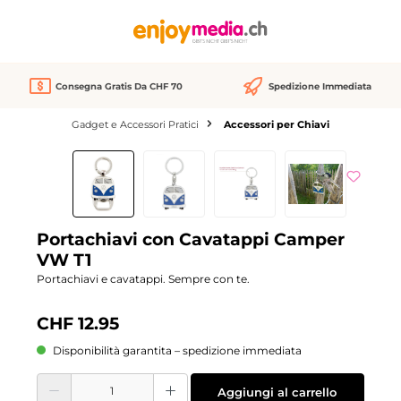
nuto principale
Consegna Gratis Da CHF 70
Spedizione Immediata
Gadget e Accessori Pratici
Accessori per Chiavi
Salta la galleria di immagini
Portachiavi con Cavatappi Camper
VW T1
Portachiavi e cavatappi. Sempre con te.
CHF 12.95
Disponibilità garantita – spedizione immediata
Quantità del prodotto: inserisci la quantità desiderata o usa i pulsanti per aume
Aggiungi al carrello