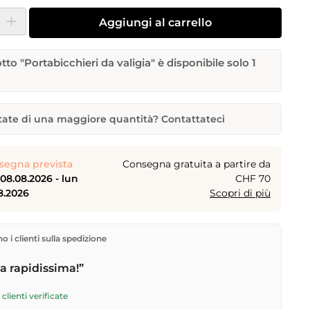
dotto: inserisci la quantità desiderata o usa i pulsanti per aumentare o dimi
Aggiungi al carrello
otto "Portabicchieri da valigia" è disponibile solo 1
ate di una maggiore quantità? Contattateci
eri da valigia
iderata
Data di consegna desiderata
segna prevista
Consegna gratuita a partire da
08.08.2026 - lun
CHF 70
8.2026
Scopri di più
me
Indirizzo e-mail
rettamente dal nostro magazzino a Kriens, in Svizzera.
 i clienti sulla spedizione
gratuita
a partire da
CHF 70
. Ordini effettuati entro le
 spediti in giornata – consegna il
giorno lavorativo
 rapidissima!”
tramite Posta Svizzera. Consegna sabato
sab
hiesta
6
per CHF 9.95 – ordina entro
venerdì, ore 17
.
clienti verificate