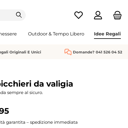
Hai 0 articoli nella list
nessere
Outdoor & Tempo Libero
Idee Regali
gali Originali E Unici
Domande? 041 526 04 52
icchieri da valigia
da sempre al sicuro.
95
ità garantita – spedizione immediata