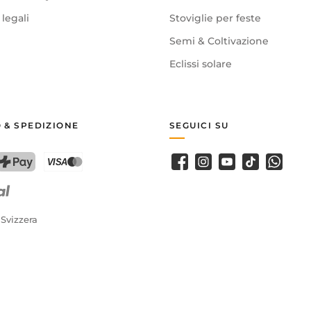
legali
Stoviglie per feste
Semi & Coltivazione
Eclissi solare
 & SPEDIZIONE
SEGUICI SU
Facebook
Instagram
Youtube
TikTok
WhatsA
PostFinance Pay
Carta di credito (Visa, Mastercard)
 Svizzera