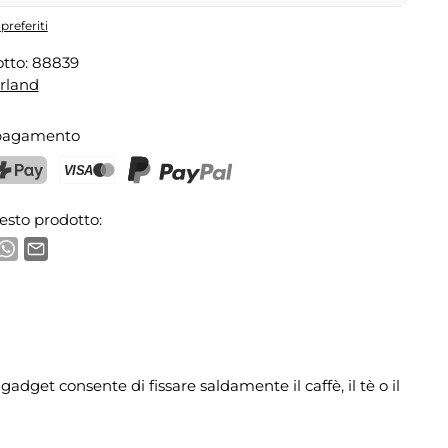
preferiti
tto:
88839
rland
 pagamento
ostFinance Pay
Carta di credito (Visa, Mastercard)
PayPal
esto prodotto:
dget consente di fissare saldamente il caffè, il tè o il