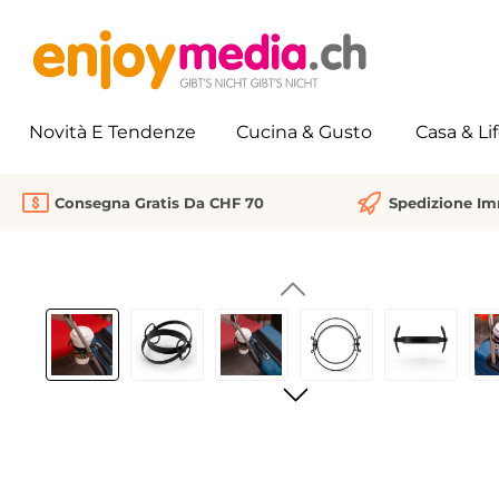
 ricerca
Passa alla navigazione principale
Novità E Tendenze
Cucina & Gusto
Casa & Li
Consegna Gratis Da CHF 70
Spedizione I
Salta la galleria di immagini