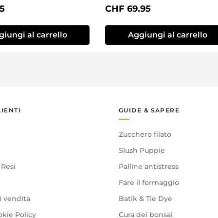
normale:
Prezzo normale:
5
CHF 69.95
iungi al carrello
Aggiungi al carrello
LIENTI
GUIDE & SAPERE
Zucchero filato
Slush Puppie
 Resi
Palline antistress
Fare il formaggio
i vendita
Batik & Tie Dye
okie Policy
Cura dei bonsai