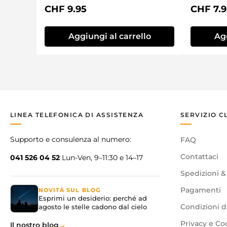
Prezzo normale:
Prezzo 
CHF 9.95
CHF 7.9
Aggiungi al carrello
Agg
LINEA TELEFONICA DI ASSISTENZA
SERVIZIO C
Supporto e consulenza al numero:
FAQ
Contattaci
041 526 04 52
Lun-Ven, 9–11:30 e 14–17
Spedizioni &
Pagamenti
NOVITÀ SUL BLOG
Esprimi un desiderio: perché ad
agosto le stelle cadono dal cielo
Condizioni d
Privacy e Co
Il nostro blog