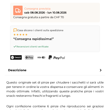
Consegna prevista
sab 08.08.2026 - lun 10.08.2026
Consegna gratuita a partire da CHF 70
Spediamo direttamente dal nostro magazzino a Kriens, in
Cosa dicono i clienti sulla spedizione
Svizzera.
Consegna gratuita
a partire da
CHF 70
. Ordini
★★★★★
effettuati entro le
17
(lun–ven) spediti in giornata – consegna il
“Consegna rapidissima!”
giorno lavorativo successivo
tramite Posta Svizzera.
Consegna sabato
sab 08.08.2026
per CHF 9.95 – ordina entro
Recensioni clienti verificate
venerdì, ore 17
.
TWINT
PostFinance Pay
Carta di credito (Visa, Mastercard)
PayPal
Descrizione
Questo originale set di pinze per chiudere i sacchetti vi sarà utile
per tenere in ordine la vostra dispensa e conservare gli alimenti in
modo ottimale. Infatti, utilizzando queste pratiche pinze i vostri
snack resteranno freschi e fragranti a lungo.
Ogni confezione contiene 6 pinze che riproducono sei graziosi