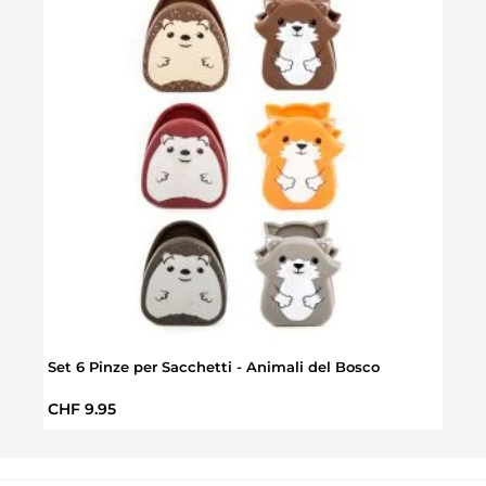
Set 6 Pinze per Sacchetti - Animali del Bosco
Pinze
Prezzo normale:
Prez
CHF 9.95
CHF 