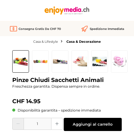
nuto principale
Consegna Gratis Da CHF 70
Spedizione Immediata
Casa & Lifestyle
Casa & Decorazione
Salta la galleria di immagini
Pinze Chiudi Sacchetti Animali
Freschezza garantita. Dispensa sempre in ordine.
CHF 14.95
Disponibilità garantita – spedizione immediata
Quantità del prodotto: inserisci la quantità desiderata o usa i pulsanti per aume
Aggiungi al carrello