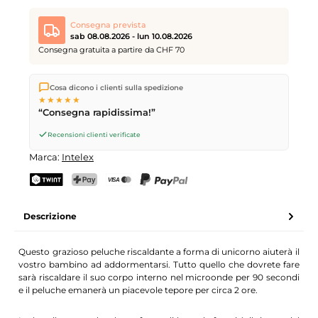
Consegna prevista
sab 08.08.2026 - lun 10.08.2026
Consegna gratuita a partire da CHF 70
Spediamo direttamente dal nostro magazzino a Kriens, in
Cosa dicono i clienti sulla spedizione
Svizzera.
Consegna gratuita
a partire da
CHF 70
. Ordini
★★★★★
effettuati entro le
17
(lun–ven) spediti in giornata – consegna il
“Consegna rapidissima!”
giorno lavorativo successivo
tramite Posta Svizzera.
Consegna sabato
sab 08.08.2026
per CHF 9.95 – ordina entro
Recensioni clienti verificate
venerdì, ore 17
.
Marca:
Intelex
TWINT
PostFinance Pay
Carta di credito (Visa, Mastercard)
PayPal
Descrizione
Questo grazioso peluche riscaldante a forma di unicorno aiuterà il
vostro bambino ad addormentarsi. Tutto quello che dovrete fare
sarà riscaldare il suo corpo interno nel microonde per 90 secondi
e il peluche emanerà un piacevole tepore per circa 2 ore.