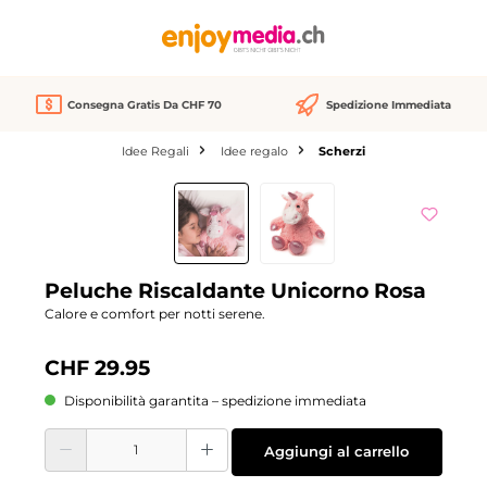
nuto principale
Consegna Gratis Da CHF 70
Spedizione Immediata
Idee Regali
Idee regalo
Scherzi
Salta la galleria di immagini
Peluche Riscaldante Unicorno Rosa
Calore e comfort per notti serene.
CHF 29.95
Disponibilità garantita – spedizione immediata
Quantità del prodotto: inserisci la quantità desiderata o usa i pulsanti per aume
Aggiungi al carrello