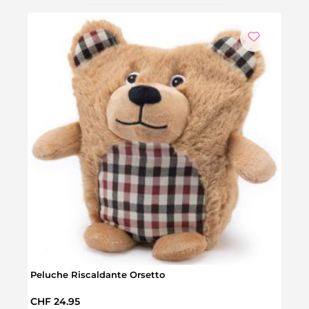
Peluche Riscaldante Orsetto
Peluc
Prezzo normale:
CHF 24.95
Prez
CHF 