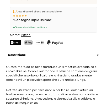
Spediamo direttamente dal nostro magazzino a Kriens, in
Cosa dicono i clienti sulla spedizione
Svizzera.
Consegna gratuita
a partire da
CHF 70
. Ordini
★★★★★
effettuati entro le
17
(lun–ven) spediti in giornata – consegna il
“Consegna rapidissima!”
giorno lavorativo successivo
tramite Posta Svizzera.
Recensioni clienti verificate
Marca:
Bitten
TWINT
PostFinance Pay
Carta di credito (Visa, Mastercard)
PayPal
Descrizione
Questo morbido peluche riproduce un simpatico avocado ed è
riscaldabile nel forno a microonde. Il peluche contiene dei grani
speciali che assorbono il calore e lo rilasciano gradualmente
donandovi un piacevole tepore che dura molto a lungo.
Potrete utilizzarlo per riscaldarvi o per lenire i dolori articolari.
Inoltre, emana un gradevole profumo di lavanda e non contiene
sostanze chimiche. Un'eccezionale alternativa alla tradizionale
borsa dell'acqua calda!