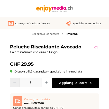
nuto principale
Consegna Gratis Da CHF 70
Spedizione Immediata
Bellezza & Benessere
Inverno
Salta la galleria di immagini
Peluche Riscaldante Avocado
Calore naturale che dura a lungo.
CHF 29.95
Disponibilità garantita – spedizione immediata
Quantità del prodotto: inserisci la quantità desiderata o usa i pulsanti per aume
Aggiungi al carrello
Consegna prevista
mar 11.08.2026
Consegna gratuita a partire da CHF 70