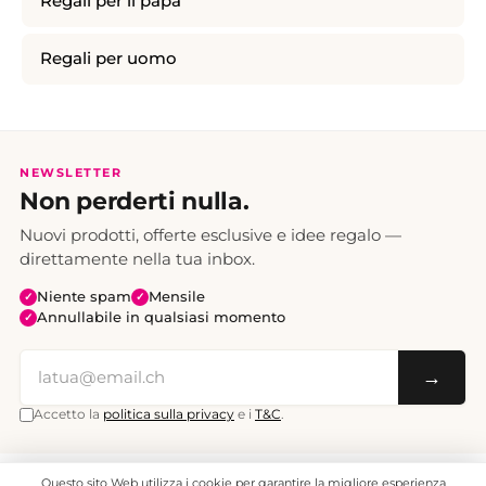
Regali per il papà
Regali per uomo
NEWSLETTER
Non perderti nulla.
Nuovi prodotti, offerte esclusive e idee regalo —
direttamente nella tua inbox.
Niente spam
Mensile
✓
✓
Annullabile in qualsiasi momento
✓
→
Accetto la
politica sulla privacy
e i
T&C
.
Questo sito Web utilizza i cookie per garantire la migliore esperienza
Tutti i prezzi sono IVA inclusa. Spedizione CHF 6.95, gratuita a partire da CHF 70.