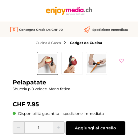
nuto principale
Consegna Gratis Da CHF 70
Spedizione Immediata
Cucina & Gusto
Gadget da Cucina
Salta la galleria di immagini
Pelapatate
Sbuccia più veloce. Meno fatica.
CHF 7.95
Disponibilità garantita – spedizione immediata
Quantità del prodotto: inserisci la quantità desiderata o usa i pulsanti per aume
Aggiungi al carrello