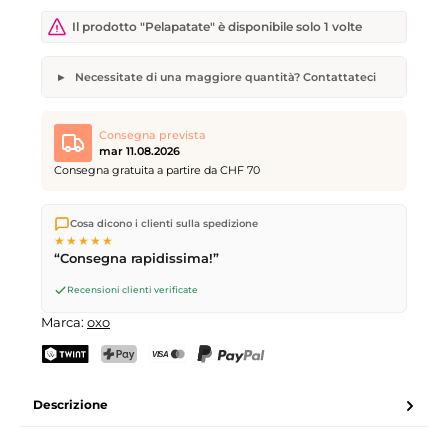
Il prodotto "Pelapatate" è disponibile solo 1 volte
Necessitate di una maggiore quantità? Contattateci
Pelapatate
Quantità desiderata
Data di consegna desiderata
Consegna prevista
mar 11.08.2026
Consegna gratuita a partire da CHF 70
Spediamo direttamente dal nostro magazzino a Kriens, in
Il vostro nome
Indirizzo e-mail
Cosa dicono i clienti sulla spedizione
Svizzera.
Consegna gratuita
a partire da
CHF 70
. Ordini
★★★★★
effettuati entro le
17
(lun–ven) spediti in giornata – consegna il
“Consegna rapidissima!”
giorno lavorativo successivo
tramite Posta Svizzera.
Recensioni clienti verificate
Invia richiesta
Marca:
oxo
TWINT
PostFinance Pay
Carta di credito (Visa, Mastercard)
PayPal
Descrizione