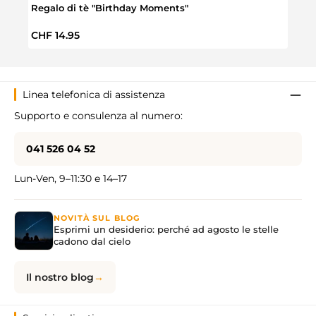
Regalo di tè "Birthday Moments"
Set R
Prezzo normale:
Prez
CHF 14.95
CHF 
Linea telefonica di assistenza
Supporto e consulenza al numero:
041 526 04 52
Lun-Ven, 9–11:30 e 14–17
NOVITÀ SUL BLOG
Esprimi un desiderio: perché ad agosto le stelle
cadono dal cielo
Il nostro blog