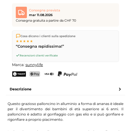
Consegna prevista
mar 11.08.2026
Consegna gratuita a partire da CHF 70
Spediamo direttamente dal nostro magazzino a Kriens, in
Cosa dicono i clienti sulla spedizione
Svizzera.
Consegna gratuita
a partire da
CHF 70
. Ordini
★★★★★
effettuati entro le
17
(lun–ven) spediti in giornata – consegna il
“Consegna rapidissima!”
giorno lavorativo successivo
tramite Posta Svizzera.
Recensioni clienti verificate
Marca:
sunnylife
TWINT
PostFinance Pay
Carta di credito (Visa, Mastercard)
PayPal
Descrizione
Questo grazioso palloncino in alluminio a forma di ananas è ideale
per il divertimento dei bambini di età superiore ai 6 anni. Il
palloncino è adatto al gonfiaggio con gas elio e si può gonfiare e
rigonfiare a proprio piacimento.