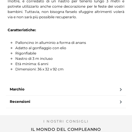
Inoltre, è corredato di un nastro per tenerlo lungo 3 metri e
potrete utilizzarlo anche come decorazione per le feste dei vostri
bambini. Tuttavia, non bisogna farselo sfuggire altrimenti volerà
via e non sarà più possibile recuperarlo.
Caratteristiche:
Palloncino in alluminio a forma di anans
Adatto al gonfiaggio con elio
Rigonfiabile
Nastro di 3 m incluso
Età minima: 6 anni
Dimensioni: 36 x 32 x 92 cm
Marchio
Recensioni
IL MONDO DEL COMPLEANNO