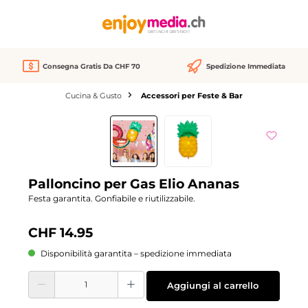
nuto principale
Consegna Gratis Da CHF 70
Spedizione Immediata
Cucina & Gusto
Accessori per Feste & Bar
Salta la galleria di immagini
Palloncino per Gas Elio Ananas
Festa garantita. Gonfiabile e riutilizzabile.
CHF 14.95
Disponibilità garantita – spedizione immediata
Quantità del prodotto: inserisci la quantità desiderata o usa i pulsanti per aume
Aggiungi al carrello