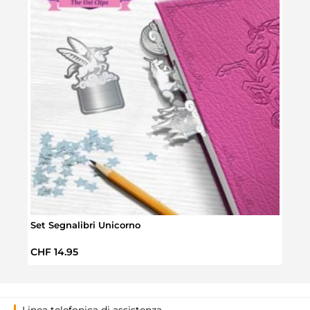
Maxi
Set Segnalibri Unicorno
Prez
CHF 
Prezzo normale:
CHF 14.95