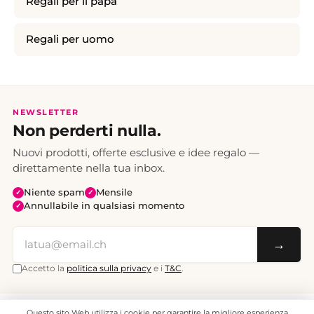
Regali per il papà
Regali per uomo
NEWSLETTER
Non perderti nulla.
Nuovi prodotti, offerte esclusive e idee regalo —
direttamente nella tua inbox.
Niente spam
Mensile
✓
✓
Annullabile in qualsiasi momento
✓
→
Accetto la
politica sulla privacy
e i
T&C
.
Questo sito Web utilizza i cookie per garantire la migliore esperienza
Tutti i prezzi sono IVA inclusa. Spedizione CHF 6.95, gratuita a partire da CHF 70.