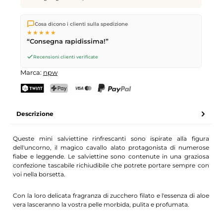
Spediamo direttamente dal nostro magazzino a Kriens, in
Cosa dicono i clienti sulla spedizione
Svizzera.
Consegna gratuita
a partire da
CHF 70
. Ordini
★★★★★
effettuati entro le
17
(lun–ven) spediti in giornata – consegna il
“Consegna rapidissima!”
giorno lavorativo successivo
tramite Posta Svizzera.
Recensioni clienti verificate
Marca:
npw
TWINT
PostFinance Pay
Carta di credito (Visa, Mastercard)
PayPal
Descrizione
Queste mini salviettine rinfrescanti sono ispirate alla figura
dell'uncorno, il magico cavallo alato protagonista di numerose
fiabe e leggende. Le salviettine sono contenute in una graziosa
confezione tascabile richiudibile che potrete portare sempre con
voi nella borsetta.
Con la loro delicata fragranza di zucchero filato e l'essenza di aloe
vera lasceranno la vostra pelle morbida, pulita e profumata.