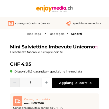
nuto principale
Consegna Gratis Da CHF 70
Spedizione Immediata
Idee Regali
Idee regalo
Scherzi
Salta la galleria di immagini
Mini Salviettine Imbevute Unicorno
Freschezza tascabile. Sempre con te.
CHF 4.95
Disponibilità garantita – spedizione immediata
Quantità del prodotto: inserisci la quantità desiderata o usa i pulsanti per aume
Aggiungi al carrello
Consegna prevista
mar 11.08.2026
Consegna gratuita a partire da CHF 70