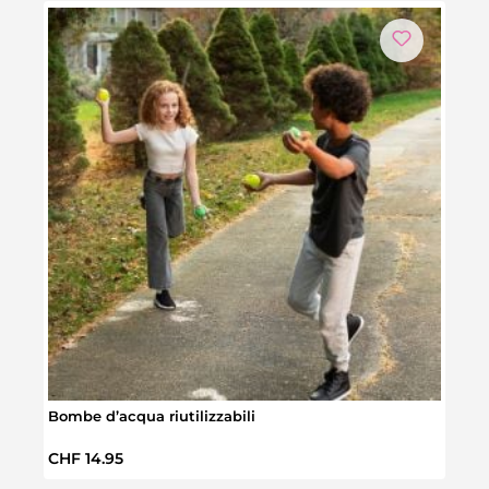
Bombe d’acqua riutilizzabili
Vent
Prezzo normale:
Prez
CHF 14.95
CHF 