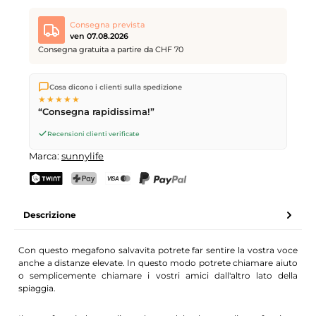
Consegna prevista
ven 07.08.2026
Consegna gratuita a partire da CHF 70
Spediamo direttamente dal nostro magazzino a Kriens, in
Cosa dicono i clienti sulla spedizione
Svizzera.
Consegna gratuita
a partire da
CHF 70
. Ordini
★★★★★
effettuati entro le
17
(lun–ven) spediti in giornata – consegna il
“Consegna rapidissima!”
giorno lavorativo successivo
tramite Posta Svizzera.
Recensioni clienti verificate
Marca:
sunnylife
TWINT
PostFinance Pay
Carta di credito (Visa, Mastercard)
PayPal
Descrizione
Con questo megafono salvavita potrete far sentire la vostra voce
anche a distanze elevate. In questo modo potrete chiamare aiuto
o semplicemente chiamare i vostri amici dall'altro lato della
spiaggia.