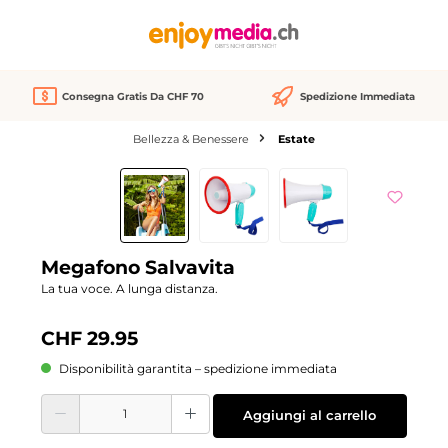
nuto principale
Consegna Gratis Da CHF 70
Spedizione Immediata
Bellezza & Benessere
Estate
Salta la galleria di immagini
Megafono Salvavita
La tua voce. A lunga distanza.
CHF 29.95
Disponibilità garantita – spedizione immediata
Quantità del prodotto: inserisci la quantità desiderata o usa i pulsanti per aume
Aggiungi al carrello