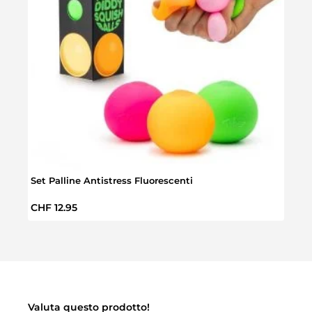
Set Palline Antistress Fluorescenti
Palli
Prezzo normale:
Prez
CHF 12.95
CHF 
Valuta questo prodotto!