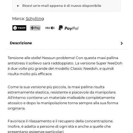
Ricevi un'e-mail appena è di nuovo disponibile
Maxi Pallina Antistress Super Nee-Doh
Marca:
Schylling
Il tuo nome
Indirizzo e-mail
TWINT
PostFinance Pay
Carta di credito (Visa, Mastercard)
PayPal
Descrizione
Attiva la notifica
Tensione alle stelle! Nessun problema! Con questa maxi pallina
antistress il sollievo sarà raddoppiato. La versione Super NeeDoh
è due volte più grande del modello Classic Needoh, e quindi
risulta molto più efficace.
Come la sua versione più piccola, la maxi pallina risulta
estremamente elastica, resistente e piacevole da manipolare.
All'interno contiene un materiale malleabile completamente
atossico e dopo la manipolazione torna sempre alla sua forma
originaria.
Favorisce il rilassamento e il recupero della concentrazione.
Inoltre, è adatta a persone di ogni età e anche a quelle che
presentano esigenze particolari.