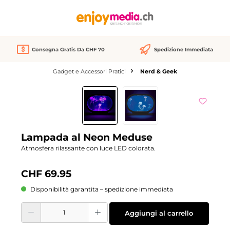
nuto principale
Consegna Gratis Da CHF 70
Spedizione Immediata
Gadget e Accessori Pratici
Nerd & Geek
Salta la galleria di immagini
We Love
Lampada al Neon Meduse
Atmosfera rilassante con luce LED colorata.
CHF 69.95
Disponibilità garantita – spedizione immediata
Quantità del prodotto: inserisci la quantità desiderata o usa i pulsanti per aume
Aggiungi al carrello