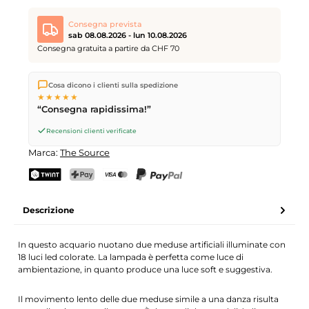
Consegna prevista
sab 08.08.2026 - lun 10.08.2026
Consegna gratuita a partire da CHF 70
Spediamo direttamente dal nostro magazzino a Kriens, in
Cosa dicono i clienti sulla spedizione
Svizzera.
Consegna gratuita
a partire da
CHF 70
. Ordini
★★★★★
effettuati entro le
17
(lun–ven) spediti in giornata – consegna il
“Consegna rapidissima!”
giorno lavorativo successivo
tramite Posta Svizzera.
Consegna sabato
sab 08.08.2026
per CHF 9.95 – ordina entro
Recensioni clienti verificate
venerdì, ore 17
.
Marca:
The Source
TWINT
PostFinance Pay
Carta di credito (Visa, Mastercard)
PayPal
Descrizione
In questo acquario nuotano due meduse artificiali illuminate con
18 luci led colorate. La lampada è perfetta come luce di
ambientazione, in quanto produce una luce soft e suggestiva.
Il movimento lento delle due meduse simile a una danza risulta