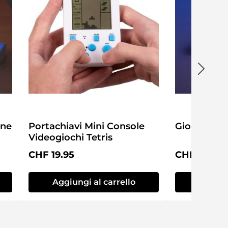
one
Portachiavi Mini Console
Giocattolo 
Videogiochi Tetris
Prezzo normale:
Prezzo nor
CHF 19.95
CHF 9.95
Aggiungi al carrello
Aggiung