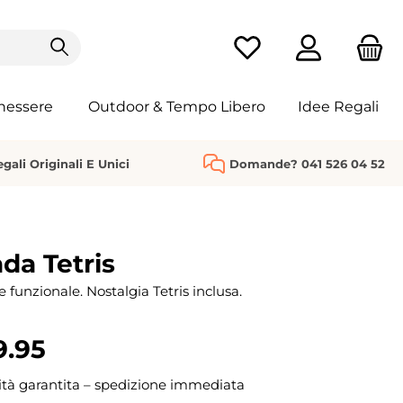
Hai 0 articoli nella list
nessere
Outdoor & Tempo Libero
Idee Regali
gali Originali E Unici
Domande? 041 526 04 52
da Tetris
 funzionale. Nostalgia Tetris inclusa.
9.95
ità garantita – spedizione immediata