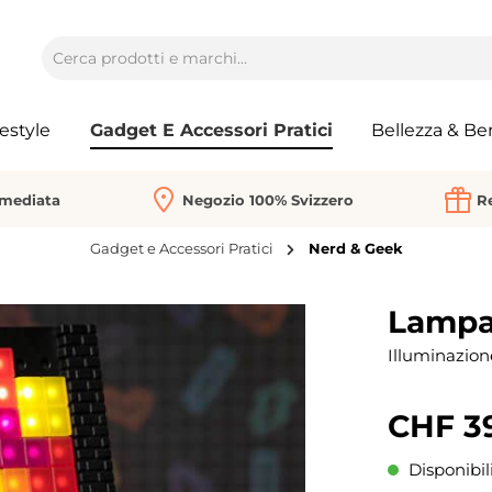
festyle
Gadget E Accessori Pratici
Bellezza & Be
mmediata
Negozio 100% Svizzero
Re
Gadget e Accessori Pratici
Nerd & Geek
Lampa
Illuminazione
CHF 3
Disponibil