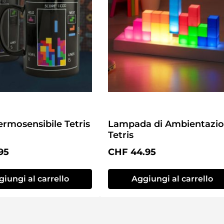
ermosensibile Tetris
Lampada di Ambientazi
Tetris
normale:
Prezzo normale:
95
CHF 44.95
iungi al carrello
Aggiungi al carrello