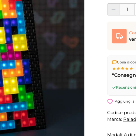
Quantità del pro
Co
ven
Spediamo di
Cosa dicono
Consegna 
★★★★★
17
(lun–ven)
“Consegna
successivo
Recensioni 
Aggiungi ai 
Codice prodo
Marca:
Pala
Modalità di