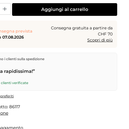
dotto: inserisci la quantità desiderata o usa i pulsanti per aumentare o dimi
Aggiungi al carrello
Consegna gratuita a partire da
nsegna prevista
CHF 70
 07.08.2026
Scopri di più
rettamente dal nostro magazzino a Kriens, in Svizzera.
 i clienti sulla spedizione
gratuita
a partire da
CHF 70
. Ordini effettuati entro le
 spediti in giornata – consegna il
giorno lavorativo
 rapidissima!”
tramite Posta Svizzera.
clienti verificate
preferiti
tto:
86117
done
 pagamento