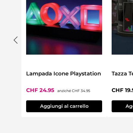
Lampada Icone Playstation
Tazza T
Prezzo di vendita:
Prezzo normale:
Prezzo 
CHF 24.95
CHF 19.
anziché
CHF 34.95
Aggiungi al carrello
Agg