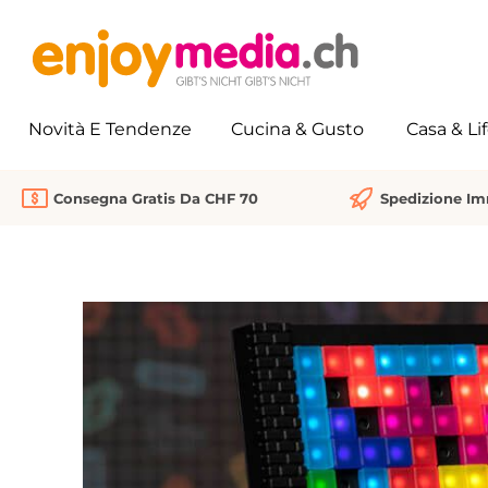
 ricerca
Passa alla navigazione principale
Novità E Tendenze
Cucina & Gusto
Casa & Li
Consegna Gratis Da CHF 70
Spedizione I
Salta la galleria di immagini