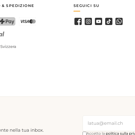
 & SPEDIZIONE
SEGUICI SU
Facebook
Instagram
Youtube
TikTok
WhatsA
PostFinance Pay
Carta di credito (Visa, Mastercard)
 Svizzera
nte nella tua inbox.
Accetto la
politica sulla pr