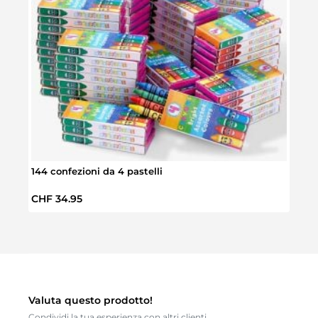
144 confezioni da 4 pastelli
Mante
Prezzo normale:
Prez
CHF 34.95
CHF 
Valuta questo prodotto!
Condividi la tua esperienza con altri clienti.