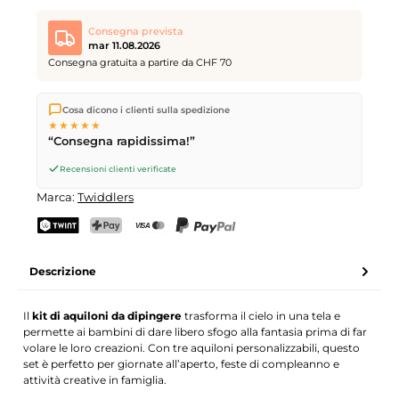
Consegna prevista
mar 11.08.2026
Consegna gratuita a partire da CHF 70
Spediamo direttamente dal nostro magazzino a Kriens, in
Cosa dicono i clienti sulla spedizione
Svizzera.
Consegna gratuita
a partire da
CHF 70
. Ordini
★★★★★
effettuati entro le
17
(lun–ven) spediti in giornata – consegna il
“Consegna rapidissima!”
giorno lavorativo successivo
tramite Posta Svizzera.
Recensioni clienti verificate
Marca:
Twiddlers
TWINT
PostFinance Pay
Carta di credito (Visa, Mastercard)
PayPal
Descrizione
Il
kit di aquiloni da dipingere
trasforma il cielo in una tela e
permette ai bambini di dare libero sfogo alla fantasia prima di far
volare le loro creazioni. Con tre aquiloni personalizzabili, questo
set è perfetto per giornate all’aperto, feste di compleanno e
attività creative in famiglia.