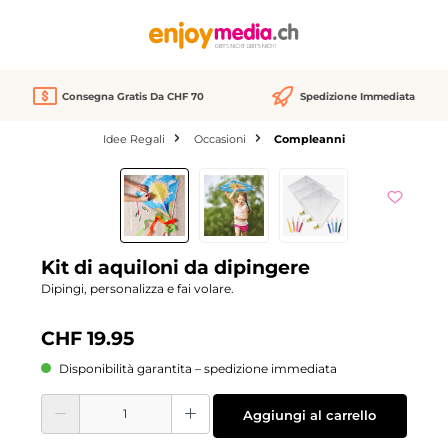
nuto principale
Consegna Gratis Da CHF 70
Spedizione Immediata
Idee Regali
Occasioni
Compleanni
Salta la galleria di immagini
Kit di aquiloni da dipingere
Dipingi, personalizza e fai volare.
CHF 19.95
Disponibilità garantita – spedizione immediata
Quantità del prodotto: inserisci la quantità desiderata o usa i pulsanti per aume
Aggiungi al carrello