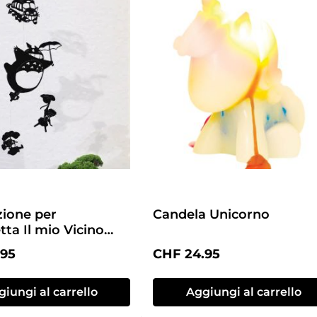
ione per
Candela Unicorno
ta Il mio Vicino
normale:
Prezzo normale:
.95
CHF 24.95
iungi al carrello
Aggiungi al carrello