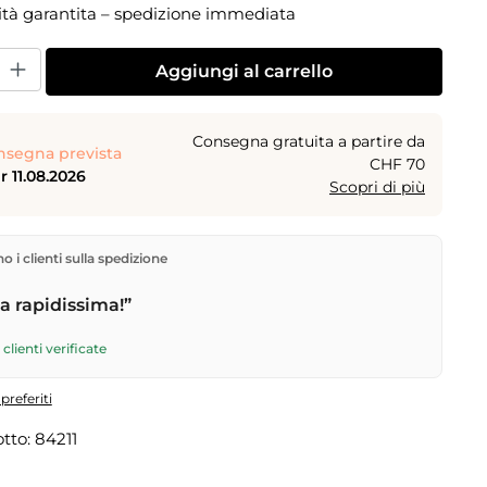
ità garantita – spedizione immediata
dotto: inserisci la quantità desiderata o usa i pulsanti per aumentare o dimi
Aggiungi al carrello
Consegna gratuita a partire da
nsegna prevista
CHF 70
 11.08.2026
Scopri di più
rettamente dal nostro magazzino a Kriens, in Svizzera.
 i clienti sulla spedizione
gratuita
a partire da
CHF 70
. Ordini effettuati entro le
 spediti in giornata – consegna il
giorno lavorativo
 rapidissima!”
tramite Posta Svizzera.
clienti verificate
preferiti
tto:
84211