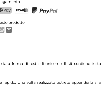
 pagamento
ostFinance Pay
Carta di credito (Visa, Mastercard)
PayPal
esto prodotto:
ia a forma di testa di unicorno. Il kit contiene tutto
 e rapido. Una volta realizzato potrete appenderlo alla