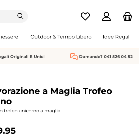
Hai 0 articoli nella list
nessere
Outdoor & Tempo Libero
Idee Regali
gali Originali E Unici
Domande? 041 526 04 52
vorazione a Maglia Trofeo
rno
uo trofeo unicorno a maglia.
9.95