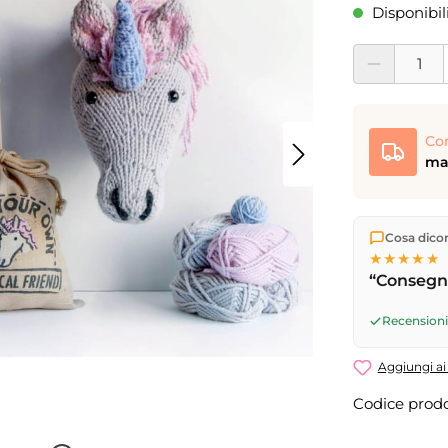
Disponibil
Quantità del pro
Co
mar
Spediamo di
Cosa dicono
Consegna 
★★★★★
17
(lun–ven)
“Consegna
successivo
Recensioni 
Aggiungi ai 
Codice prodo