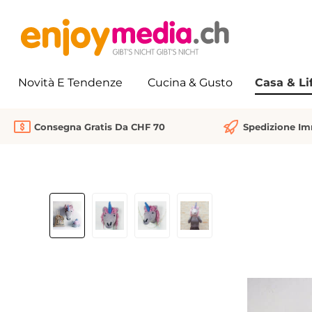
 ricerca
Passa alla navigazione principale
Novità E Tendenze
Cucina & Gusto
Casa & Li
Consegna Gratis Da CHF 70
Spedizione I
Salta la galleria di immagini