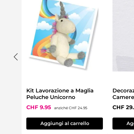
Kit Lavorazione a Maglia
Decoraz
Peluche Unicorno
Cameret
Totoro
Prezzo di vendita:
Prezzo normale:
Prezzo 
CHF 9.95
CHF 29
anziché
CHF 24.95
Aggiungi al carrello
Agg