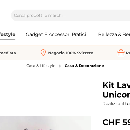
festyle
Gadget E Accessori Pratici
Bellezza & Be
mmediata
Negozio 100% Svizzero
Re
Casa & Lifestyle
Casa & Decorazione
Kit La
Unico
Realizza il t
CHF 5