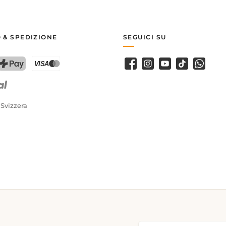
 & SPEDIZIONE
SEGUICI SU
Facebook
Instagram
Youtube
TikTok
WhatsA
PostFinance Pay
Carta di credito (Visa, Mastercard)
 Svizzera