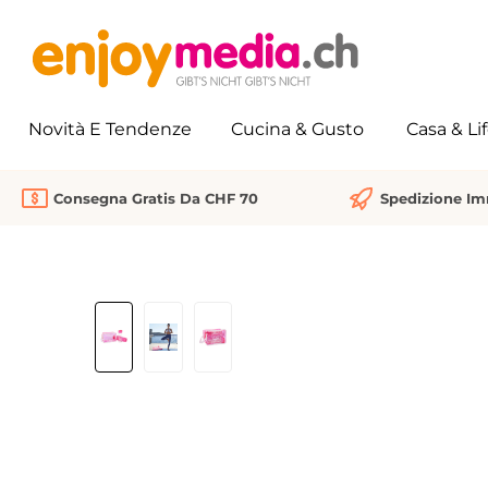
 ricerca
Passa alla navigazione principale
Novità E Tendenze
Cucina & Gusto
Casa & Li
Consegna Gratis Da CHF 70
Spedizione I
Salta la galleria di immagini