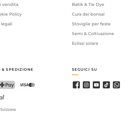
i vendita
Batik & Tie Dye
okie Policy
Cura dei bonsai
legali
Stoviglie per feste
Semi & Coltivazione
Eclissi solare
 & SPEDIZIONE
SEGUICI SU
Facebook
Instagram
Youtube
TikTok
WhatsA
PostFinance Pay
Carta di credito (Visa, Mastercard)
 Svizzera