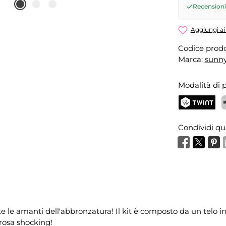
Invia ric
08.08.202
Recensioni 
Aggiungi ai 
Codice prodo
Marca:
sunny
Modalità di
TWINT
P
Condividi qu
 le amanti dell'abbronzatura! Il kit è composto da un telo in
rosa shocking!