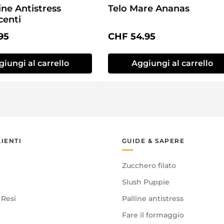
ine Antistress
Telo Mare Ananas
centi
normale:
Prezzo normale:
95
CHF 54.95
iungi al carrello
Aggiungi al carrello
LIENTI
GUIDE & SAPERE
Zucchero filato
Slush Puppie
 Resi
Palline antistress
Fare il formaggio