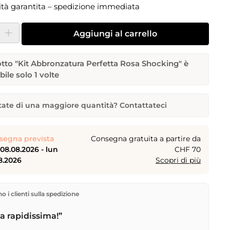
ità garantita – spedizione immediata
dotto: inserisci la quantità desiderata o usa i pulsanti per aumentare o dimi
Aggiungi al carrello
otto "Kit Abbronzatura Perfetta Rosa Shocking" è
bile solo 1 volte
ate di una maggiore quantità? Contattateci
zatura Perfetta Rosa Shocking
iderata
Data di consegna desiderata
segna prevista
Consegna gratuita a partire da
08.08.2026 - lun
CHF 70
8.2026
Scopri di più
me
Indirizzo e-mail
rettamente dal nostro magazzino a Kriens, in Svizzera.
 i clienti sulla spedizione
gratuita
a partire da
CHF 70
. Ordini effettuati entro le
 spediti in giornata – consegna il
giorno lavorativo
 rapidissima!”
tramite Posta Svizzera. Consegna sabato
sab