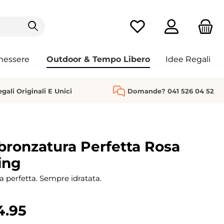
Hai 0 articoli nella list
nessere
Outdoor & Tempo Libero
Idee Regali
gali Originali E Unici
Domande? 041 526 04 52
bronzatura Perfetta Rosa
ing
 perfetta. Sempre idratata.
4.95