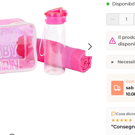
Disponibil
Quantità del pro
Il prod
disponi
Necessit
Kit Abbron
Quantità des
Con
sab 
10.0
Il vostro no
Spediamo di
Cosa dicono
Consegna 
★★★★★
17
(lun–ven)
“Consegna
successivo