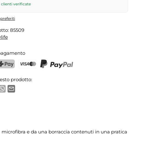
hiesta
6
per CHF 9.95 – ordina entro
venerdì, ore 17
.
clienti verificate
preferiti
tto:
85509
life
 pagamento
ostFinance Pay
Carta di credito (Visa, Mastercard)
PayPal
esto prodotto:
 microfibra e da una borraccia contenuti in una pratica