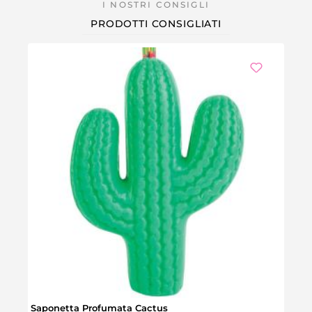
PRODOTTI CONSIGLIATI
Dispe
Prez
CHF 
Saponetta Profumata Cactus