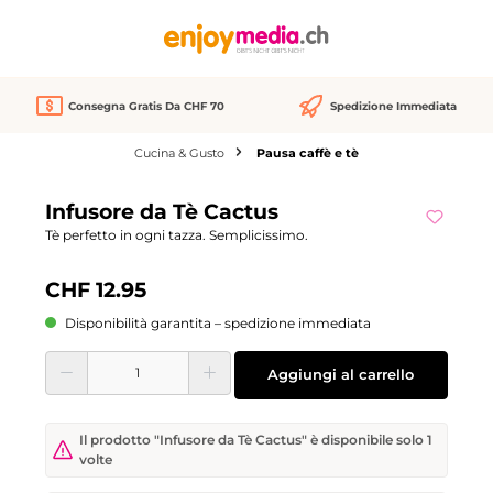
nuto principale
Consegna Gratis Da CHF 70
Spedizione Immediata
Cucina & Gusto
Pausa caffè e tè
Salta la galleria di immagini
Infusore da Tè Cactus
Tè perfetto in ogni tazza. Semplicissimo.
CHF 12.95
Disponibilità garantita – spedizione immediata
Quantità del prodotto: inserisci la quantità desiderata o usa i pulsanti per aume
Aggiungi al carrello
Il prodotto "Infusore da Tè Cactus" è disponibile solo 1
volte