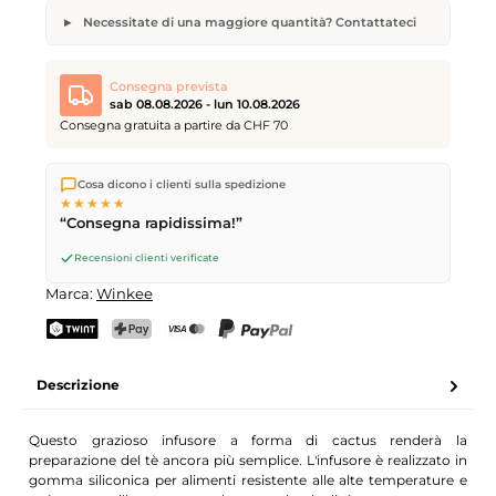
Necessitate di una maggiore quantità? Contattateci
Infusore da Tè Cactus
Quantità desiderata
Data di consegna desiderata
Consegna prevista
sab 08.08.2026 - lun 10.08.2026
Consegna gratuita a partire da CHF 70
Spediamo direttamente dal nostro magazzino a Kriens, in
Il vostro nome
Indirizzo e-mail
Cosa dicono i clienti sulla spedizione
Svizzera.
Consegna gratuita
a partire da
CHF 70
. Ordini
★★★★★
effettuati entro le
17
(lun–ven) spediti in giornata – consegna il
“Consegna rapidissima!”
giorno lavorativo successivo
tramite Posta Svizzera.
Consegna sabato
sab 08.08.2026
per CHF 9.95 – ordina entro
Recensioni clienti verificate
venerdì, ore 17
.
Invia richiesta
Marca:
Winkee
TWINT
PostFinance Pay
Carta di credito (Visa, Mastercard)
PayPal
Descrizione
Questo grazioso infusore a forma di cactus renderà la
preparazione del tè ancora più semplice. L'infusore è realizzato in
gomma siliconica per alimenti resistente alle alte temperature e